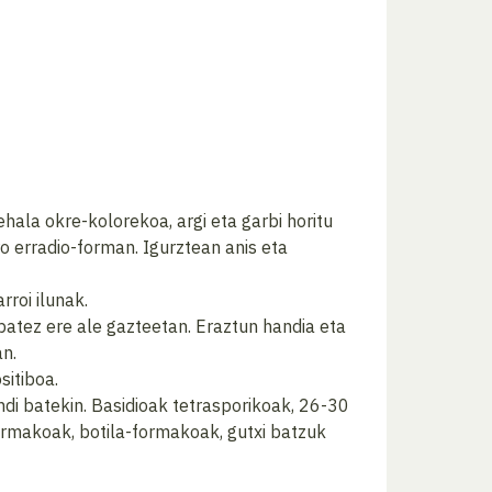
hala okre-kolorekoa, argi eta garbi horitu
ro erradio-forman. Igurztean anis eta
rroi ilunak.
 batez ere ale gazteetan. Eraztun handia eta
an.
sitiboa.
di batekin. Basidioak tetrasporikoak, 26-30
ormakoak, botila-formakoak, gutxi batzuk