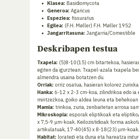
Klasea:
Basidiomycota
Generoa:
Agaricus
Espeziea:
fissuratus
Egilea:
(F.H. Møller) F.H. Møller 1952
Jangarritasuna:
Jangarria/Comestible
Deskribapen testua
Txapela:
(5)8-10(15) cm bitartekoa, hasieran
egiten da igurztean. Txapel-azala txapela ber
almendra usaina botatzen du.
Orriak:
orriz osatua, hasieran kolorez zurixka
Hanka:
6-12 x 2-3 cm-koa, zilindrikoa edo ia
mintzezkoa, goiko aldea leuna eta behekoan 
Mamia:
trinkoa, zuria, zenbaitetan arrosa sa
Mikroskopia:
esporak eliptikoak eta eliptik
x 7,5-9 μm-koak. Keilozistidioak forma asko
artikulatuak, 17-40(45) x 8-18(23) μm-koak
Habitat:
lorategi eta duna eta hareatza ingu