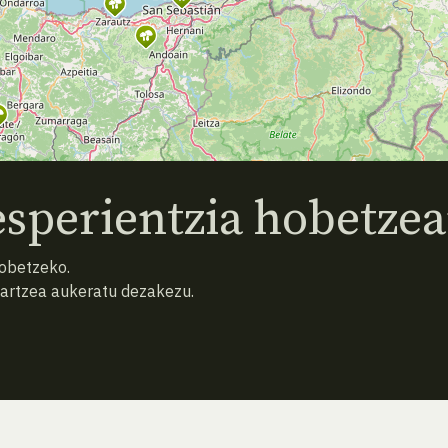
sperientzia hobetzea
hobetzeko.
hartzea aukeratu dezakezu.