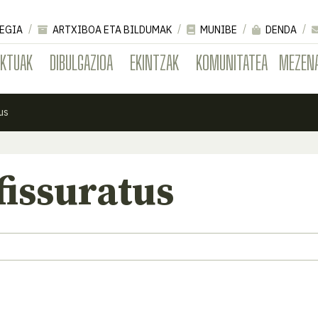
EGIA
ARTXIBOA ETA BILDUMAK
MUNIBE
DENDA
EKTUAK
DIBULGAZIOA
EKINTZAK
KOMUNITATEA
MEZEN
us
fissuratus