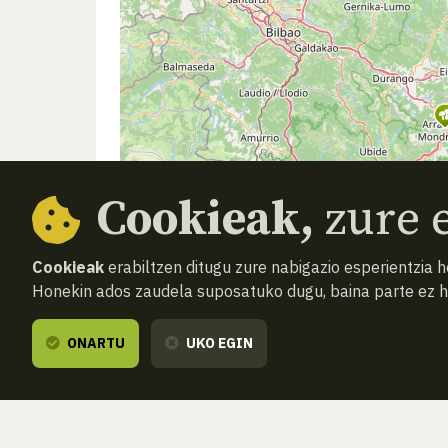
Cookieak,
zure e
Cookieak
erabiltzen ditugu zure nabigazio esperientzia 
Honekin ados zaudela suposatuko dugu, baina parte ez 
ONARTU
UKO EGIN