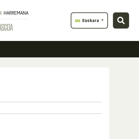
HARREMANA
Euskara
ASGOA