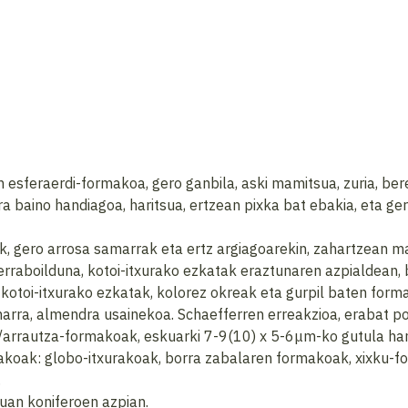
 esferaerdi-formakoa, gero ganbila, aski mamitsua, zuria, bere
a baino handiagoa, haritsua, ertzean pixka bat ebakia, eta ge
k, gero arrosa samarrak eta ertz argiagoarekin, zahartzean ma
 erraboilduna, kotoi-itxurako ezkatak eraztunaren azpialdean,
kotoi-itxurako ezkatak, kolorez okreak eta gurpil baten form
marra, almendra usainekoa. Schaefferren erreakzioa, erabat po
o/arrautza-formakoak, eskuarki 7-9(10) x 5-6μm-ko gutula han
takoak: globo-itxurakoak, borra zabalaren formakoak, xixku-f
.
ruan koniferoen azpian.