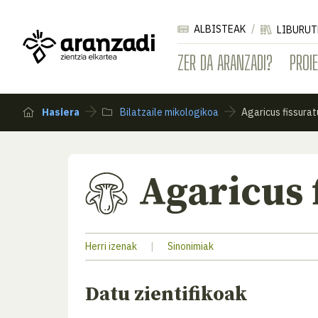
ALBISTEAK
LIBURUT
ZER DA ARANZADI?
PROI
Hasiera
Bilatzaile mikologikoa
Agaricus fissurat
Agaricus 
Herri izenak
|
Sinonimiak
Datu zientifikoak