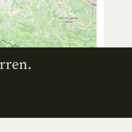
rren.