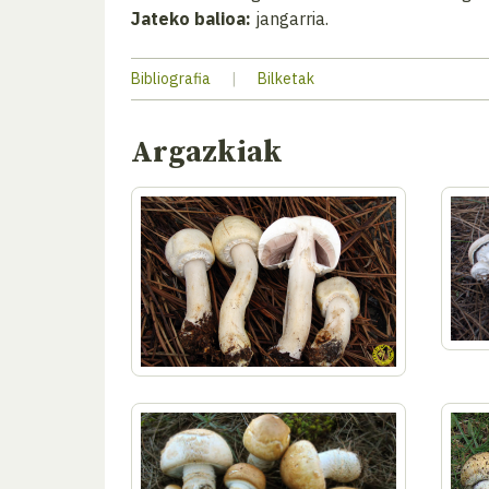
Jateko balioa:
jangarria.
Bibliografia
|
Bilketak
Argazkiak