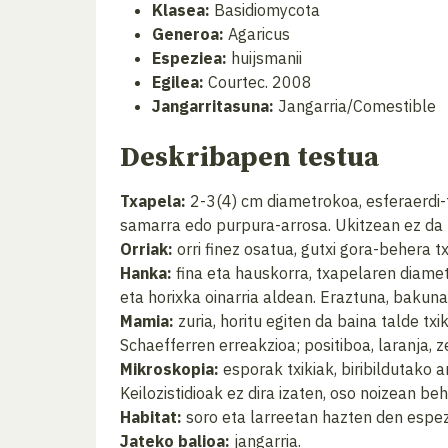
Klasea:
Basidiomycota
Generoa:
Agaricus
Espeziea:
huijsmanii
Egilea:
Courtec. 2008
Jangarritasuna:
Jangarria/Comestible
Deskribapen testua
Txapela:
2-3(4) cm diametrokoa, esferaerdi-f
samarra edo purpura-arrosa. Ukitzean ez da 
Orriak:
orri finez osatua, gutxi gora-behera 
Hanka:
fina eta hauskorra, txapelaren diamet
eta horixka oinarria aldean. Eraztuna, bakuna
Mamia:
zuria, horitu egiten da baina talde tx
Schaefferren erreakzioa; positiboa, laranja,
Mikroskopia:
esporak txikiak, biribildutako
Keilozistidioak ez dira izaten, oso noizean beh
Habitat:
soro eta larreetan hazten den espez
Jateko balioa:
jangarria.