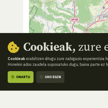
Cookieak,
zure e
Cookieak
erabiltzen ditugu zure nabigazio esperientzia 
Honekin ados zaudela suposatuko dugu, baina parte ez 
ONARTU
UKO EGIN