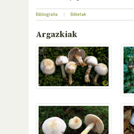
Bibliografia
|
Bilketak
Argazkiak