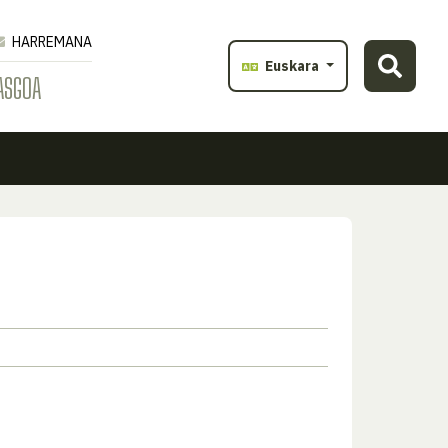
HARREMANA
Euskara
ASGOA