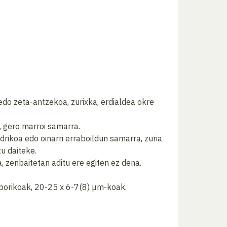
edo zeta-antzekoa, zurixka, erdialdea okre
, gero marroi samarra.
rikoa edo oinarri erraboildun samarra, zuria
tu daiteke.
a, zenbaitetan aditu ere egiten ez dena.
sporikoak, 20-25 x 6-7(8) μm-koak.