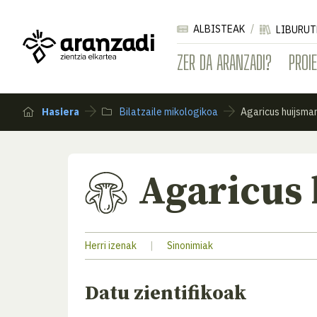
ALBISTEAK
LIBURUT
ZER DA ARANZADI?
PROI
Hasiera
Bilatzaile mikologikoa
Agaricus huijsman
Agaricus 
Herri izenak
|
Sinonimiak
Datu zientifikoak