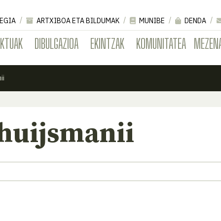
EGIA
ARTXIBOA ETA BILDUMAK
MUNIBE
DENDA
EKTUAK
DIBULGAZIOA
EKINTZAK
KOMUNITATEA
MEZEN
ii
huijsmanii