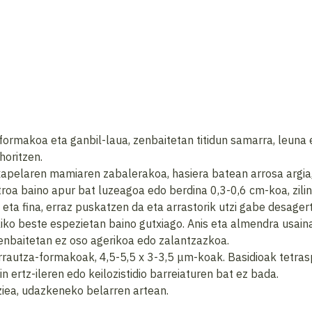
ormakoa eta ganbil-laua, zenbaitetan titidun samarra, leuna 
horitzen.
txapelaren mamiaren zabalerakoa, hasiera batean arrosa argia
roa baino apur bat luzeagoa edo berdina 0,3-0,6 cm-koa, zilind
 eta fina, erraz puskatzen da eta arrastorik utzi gabe desager
ikiko beste espezietan baino gutxiago. Anis eta almendra usain
 zenbaitetan ez oso agerikoa edo zalantzazkoa.
 arrautza-formakoak, 4,5-5,5 x 3-3,5 μm-koak. Basidioak tetra
in ertz-ileren edo keilozistidio barreiaturen bat ez bada.
iea, udazkeneko belarren artean.