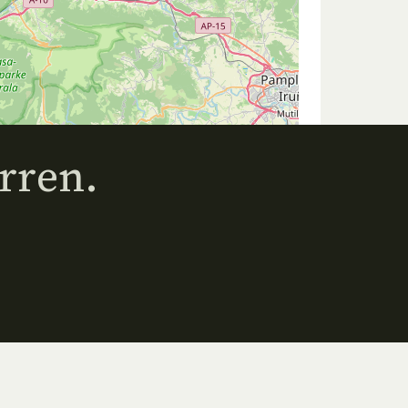
rren.