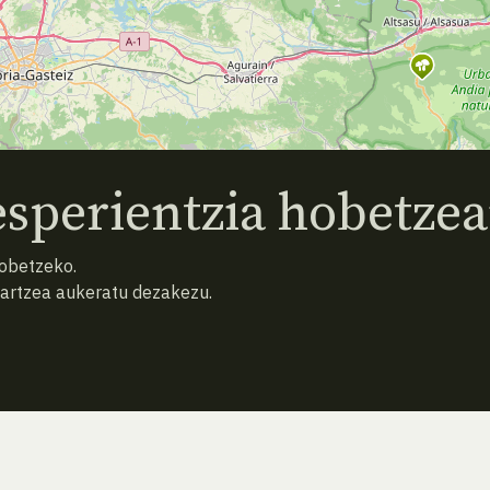
sperientzia hobetzea
hobetzeko.
hartzea aukeratu dezakezu.