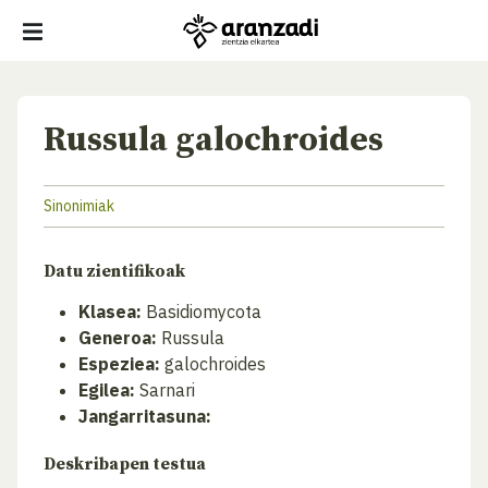
Russula galochroides
Sinonimiak
Datu zientifikoak
Klasea:
Basidiomycota
Generoa:
Russula
Espeziea:
galochroides
Egilea:
Sarnari
Jangarritasuna:
Deskribapen testua