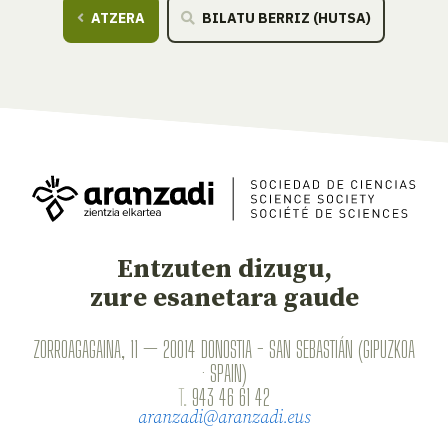
ATZERA
BILATU BERRIZ (HUTSA)
Entzuten dizugu,
zure esanetara gaude
ZORROAGAGAINA, 11 — 20014 DONOSTIA - SAN SEBASTIÁN (GIPUZKOA
· SPAIN)
T.
943 46 61 42
aranzadi@aranzadi.eus