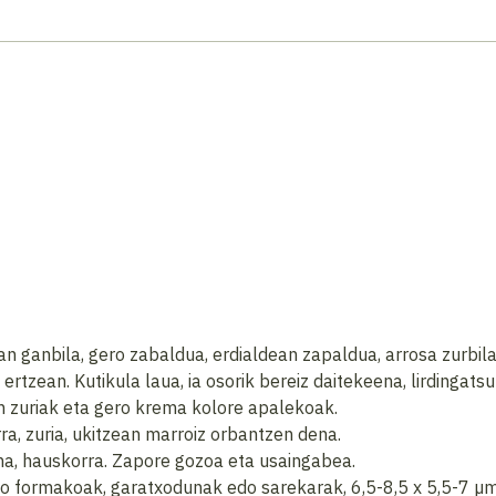
 ganbila, gero zabaldua, erdialdean zapaldua, arrosa zurbila,
tzean. Kutikula laua, ia osorik bereiz daitekeena, lirdingats
 zuriak eta gero krema kolore apalekoak.
ra, zuria, ukitzean marroiz orbantzen dena.
una, hauskorra. Zapore gozoa eta usaingabea.
bo formakoak, garatxodunak edo sarekarak, 6,5-8,5 x 5,5-7 µ