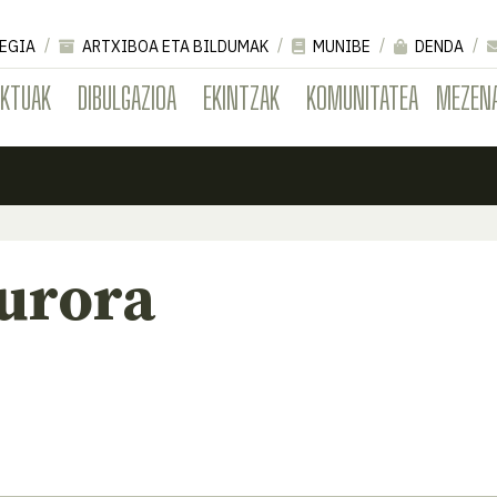
EGIA
ARTXIBOA ETA BILDUMAK
MUNIBE
DENDA
EKTUAK
DIBULGAZIOA
EKINTZAK
KOMUNITATEA
MEZEN
urora