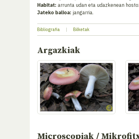
Habitat:
arrunta udan eta udazkenean hosto
Jateko balioa:
jangarria.
Bibliografia
|
Bilketak
Argazkiak
Microscopiak / Mikrofit