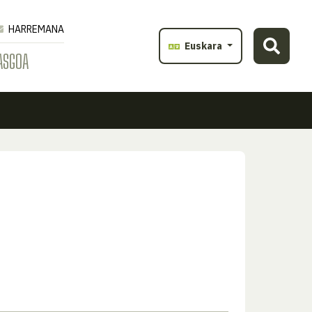
HARREMANA
Euskara
ASGOA