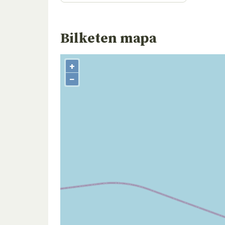
Bilketen mapa
+
−