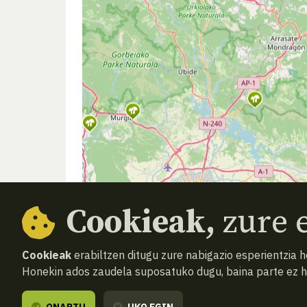
Cookieak,
zure e
Cookieak
erabiltzen ditugu zure nabigazio esperientzia 
Honekin ados zaudela suposatuko dugu, baina parte ez 