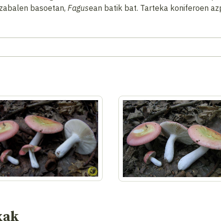
zabalen basoetan,
Fagus
ean batik bat. Tarteka koniferoen az
xak