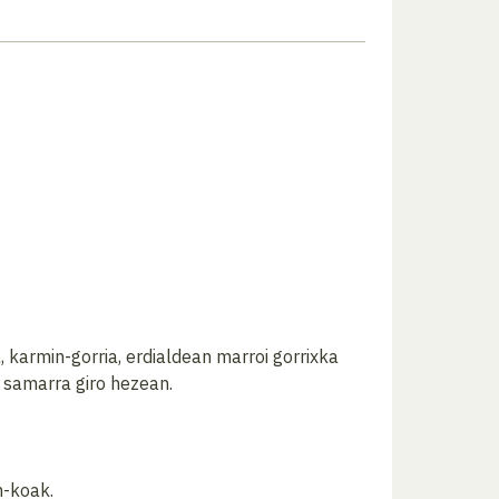
 karmin-gorria, erdialdean marroi gorrixka
u samarra giro hezean.
m-koak.