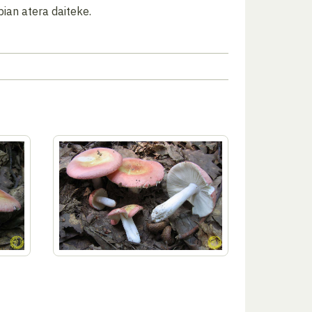
pian atera daiteke.