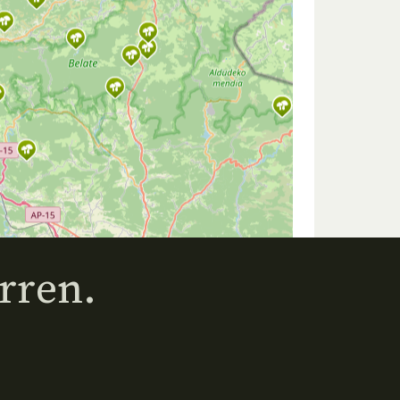
rren.