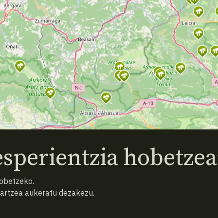
sperientzia hobetzea
hobetzeko.
hartzea aukeratu dezakezu.