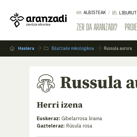
ALBISTEAK
LIBURUT
ZER DA ARANZADI?
PROI
Hasiera
Bilatzaile mikologikoa
Russula aurora
Russula a
Herri izena
Euskeraz:
Gibelarrosa liraina
Gazteleraz:
Rúsula rosa