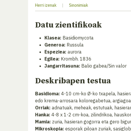
Herri izenak
|
Sinonimiak
Datu zientifikoak
Klasea:
Basidiomycota
Generoa:
Russula
Espeziea:
aurora
Egilea:
Krombh. 1836
Jangarritasuna:
Balio gabea/Sin valor
Deskribapen testua
Basidioma:
4-10 cm-ko Ø-ko txapela, hasieran
edo krema-arrosara koloregabetua, argiagoa er
Orriak:
adnatuak, meheak, estutuak, hasieran
Hanka:
4-8 x 1-2 cm-koa, zilindrikoa, hauskor
Mamia:
zuria, hasieran gogorra eta gero big
Mikroskopia:
esporak piloan zuriak, sasiglo