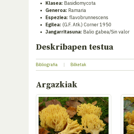
Klasea:
Basidiomycota
Generoa:
Ramaria
Espeziea:
flavobrunnescens
Egilea:
(G.F. Atk.) Corner 1950
Jangarritasuna:
Balio gabea/Sin valor
Deskribapen testua
Bibliografia
|
Bilketak
Argazkiak