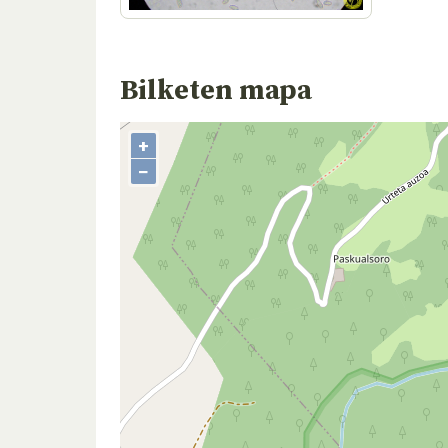
Bilketen mapa
+
−