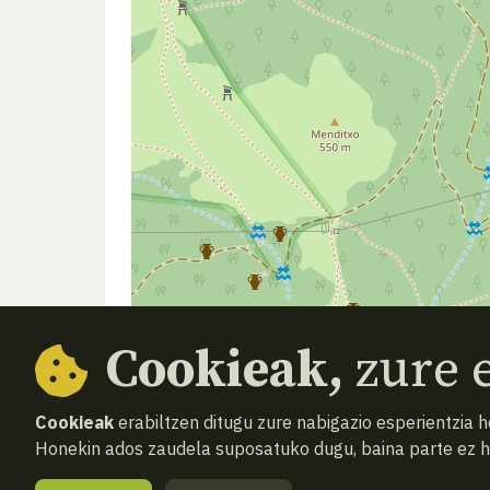
Cookieak,
zure e
Cookieak
erabiltzen ditugu zure nabigazio esperientzia 
Honekin ados zaudela suposatuko dugu, baina parte ez 