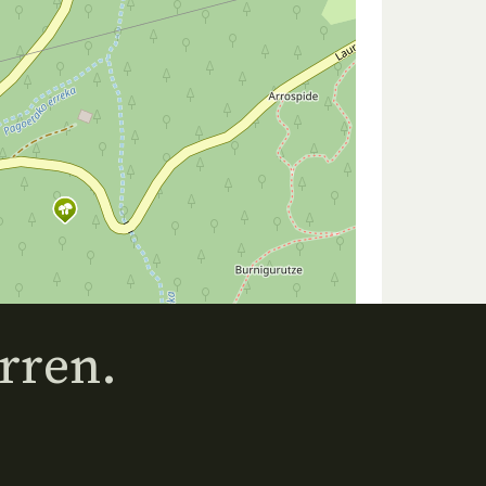
rren.