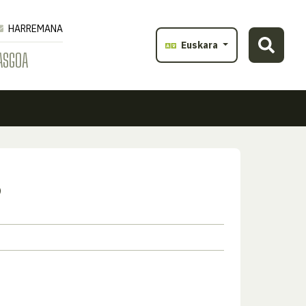
HARREMANA
Euskara
ASGOA
s