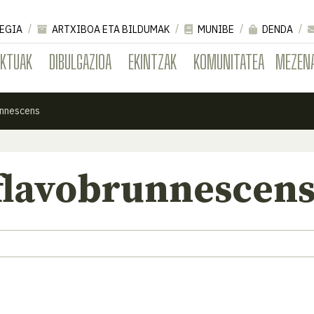
EGIA
ARTXIBOA ETA BILDUMAK
MUNIBE
DENDA
EKTUAK
DIBULGAZIOA
EKINTZAK
KOMUNITATEA
MEZEN
unnescens
flavobrunnescen