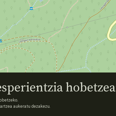
sperientzia hobetzea
hobetzeko.
hartzea aukeratu dezakezu.