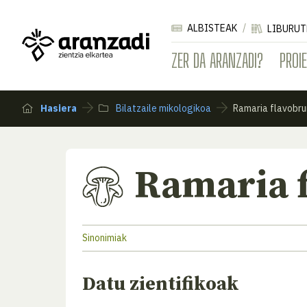
ALBISTEAK
LIBURUT
ZER DA ARANZADI?
PROI
Hasiera
Bilatzaile mikologikoa
Ramaria flavobr
Ramaria 
Sinonimiak
Datu zientifikoak