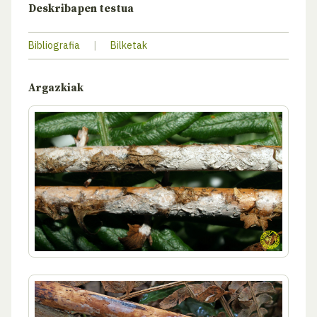
Deskribapen testua
Bibliografia
|
Bilketak
Argazkiak