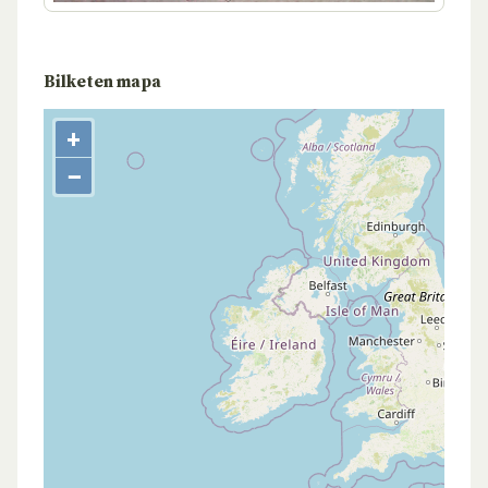
Bilketen mapa
+
−