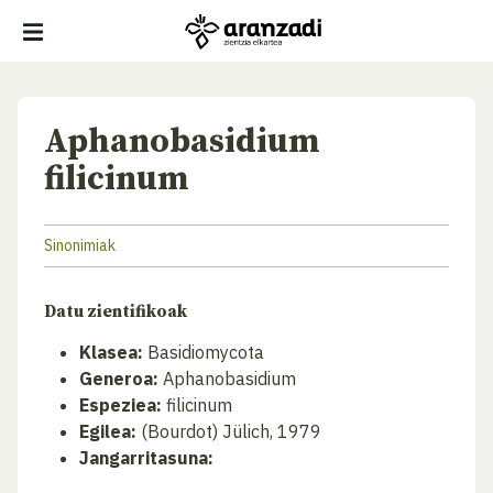
Aphanobasidium
filicinum
Sinonimiak
Datu zientifikoak
Klasea:
Basidiomycota
Generoa:
Aphanobasidium
Espeziea:
filicinum
Egilea:
(Bourdot) Jülich, 1979
Jangarritasuna: