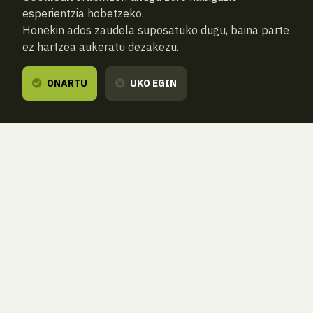
esperientzia hobetzeko.
Honekin ados zaudela suposatuko dugu, baina parte
ez hartzea aukeratu dezakezu.
ONARTU
UKO EGIN
ATZERA
BILATU BERRIZ (HUTSA)