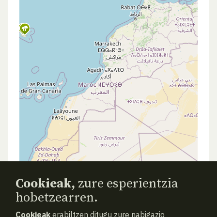
Cookieak,
zure esperientzia
hobetzearren.
Cookieak
erabiltzen ditugu zure nabigazio