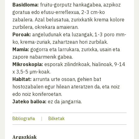
Basidioma:
fruitu-gorputz hankagabea, azpikoz
goratua edo efusu-erreflexua, 2-3 cm-ko
zabalera. Azal belusatua, zurixkatik krema kolore
zurbilera, okrekara amaieran.
Poroak:
angeludunak eta luzangak, 1-3 poro mm-
ko, krema-zuriak, zahartzean hori zurbilak.
Mamia:
gogorra eta larrukara, zurixka, usain eta
zapore nabarmenik gabea.
Mikroskopia:
esporak zilindrikoak, hialinoak, 9-14
x 3,5-5 µm-koak.
Habitat:
arrunta urte osoan, gehien bat
hostozabalen egur hilean ateratzen da, eta noiz
edo noiz koniferoetan.
Jateko balioa:
ez da jangarria.
Bibliografia
|
Bilketak
Argazkiak