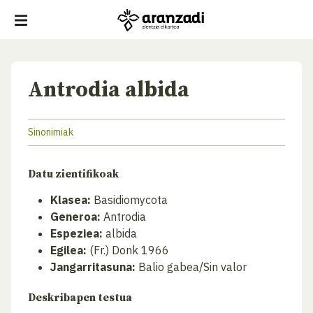
Antrodia albida
Sinonimiak
Datu zientifikoak
Klasea:
Basidiomycota
Generoa:
Antrodia
Espeziea:
albida
Egilea:
(Fr.) Donk 1966
Jangarritasuna:
Balio gabea/Sin valor
Deskribapen testua