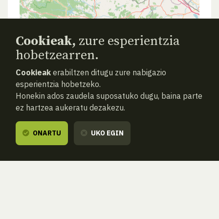
Cookieak,
zure esperientzia
hobetzearren.
Cookieak
erabiltzen ditugu zure nabigazio
esperientzia hobetzeko.
Honekin ados zaudela suposatuko dugu, baina parte
ez hartzea aukeratu dezakezu.
ONARTU
UKO EGIN