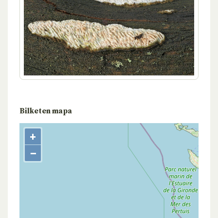
Bilketen mapa
+
−