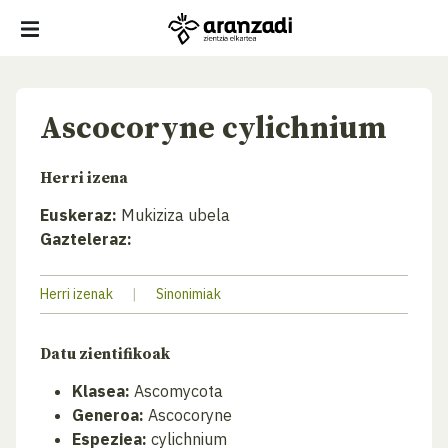
Ascocoryne cylichnium
Herri izena
Euskeraz:
Mukiziza ubela
Gazteleraz:
Herri izenak
|
Sinonimiak
Datu zientifikoak
Klasea:
Ascomycota
Generoa:
Ascocoryne
Espeziea:
cylichnium