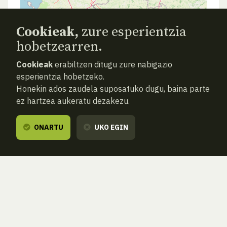
Cookieak,
zure esperientzia
hobetzearren.
Cookieak
erabiltzen ditugu zure nabigazio
esperientzia hobetzeko.
Honekin ados zaudela suposatuko dugu, baina parte
ez hartzea aukeratu dezakezu.
ONARTU
UKO EGIN