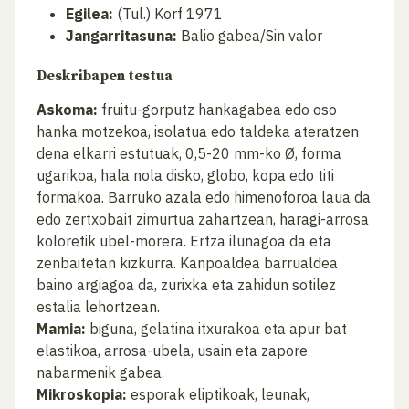
Egilea:
(Tul.) Korf 1971
Jangarritasuna:
Balio gabea/Sin valor
Deskribapen testua
Askoma:
fruitu-gorputz hankagabea edo oso
hanka motzekoa, isolatua edo taldeka ateratzen
dena elkarri estutuak, 0,5-20 mm-ko Ø, forma
ugarikoa, hala nola disko, globo, kopa edo titi
formakoa. Barruko azala edo himenoforoa laua da
edo zertxobait zimurtua zahartzean, haragi-arrosa
koloretik ubel-morera. Ertza ilunagoa da eta
zenbaitetan kizkurra. Kanpoaldea barrualdea
baino argiagoa da, zurixka eta zahidun sotilez
estalia lehortzean.
Mamia:
biguna, gelatina itxurakoa eta apur bat
elastikoa, arrosa-ubela, usain eta zapore
nabarmenik gabea.
Mikroskopia:
esporak eliptikoak, leunak,