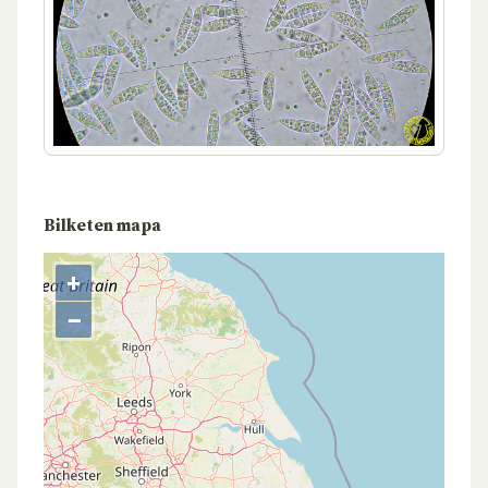
Bilketen mapa
+
−