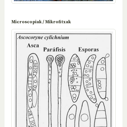
Microscopiak / Mikrofitxak