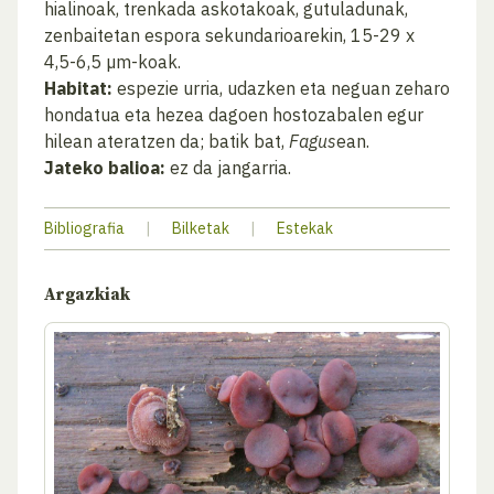
hialinoak, trenkada askotakoak, gutuladunak,
zenbaitetan espora sekundarioarekin, 15-29 x
4,5-6,5 µm-koak.
Habitat:
espezie urria, udazken eta neguan zeharo
hondatua eta hezea dagoen hostozabalen egur
hilean ateratzen da; batik bat,
Fagus
ean.
Jateko balioa:
ez da jangarria.
Bibliografia
|
Bilketak
|
Estekak
Argazkiak