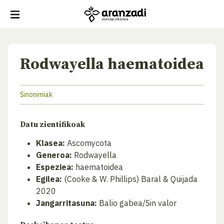
Rodwayella haematoidea
Sinonimiak
Datu zientifikoak
Klasea:
Ascomycota
Generoa:
Rodwayella
Espeziea:
haematoidea
Egilea:
(Cooke & W. Phillips) Baral & Quijada
2020
Jangarritasuna:
Balio gabea/Sin valor