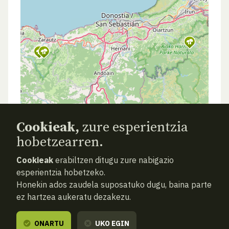
Cookieak,
zure esperientzia
hobetzearren.
Cookieak
erabiltzen ditugu zure nabigazio
esperientzia hobetzeko.
Honekin ados zaudela suposatuko dugu, baina parte
ez hartzea aukeratu dezakezu.
ONARTU
UKO EGIN