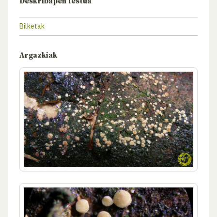
Deskribapen testua
Bilketak
Argazkiak