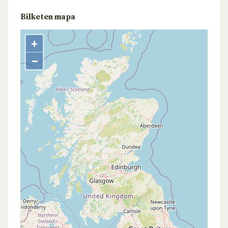
Bilketen mapa
+
−