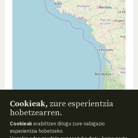
Cookieak,
zure esperientzia
hobetzearren.
Cookieak
erabiltzen ditugu zure nabigazio
esperientzia hobetzeko.