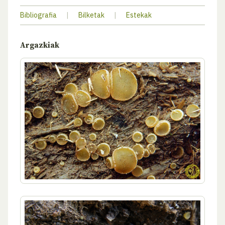
Bibliografia
|
Bilketak
|
Estekak
Argazkiak