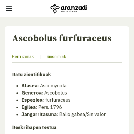
Ascobolus furfuraceus
Herri izenak
|
Sinonimiak
Datu zientifikoak
Klasea:
Ascomycota
Generoa:
Ascobolus
Espeziea:
furfuraceus
Egilea:
Pers. 1796
Jangarritasuna:
Balio gabea/Sin valor
Deskribapen testua