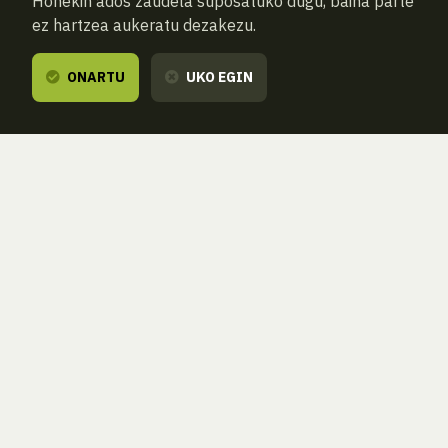
Honekin ados zaudela suposatuko dugu, baina parte
ez hartzea aukeratu dezakezu.
ONARTU
UKO EGIN