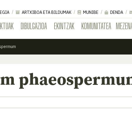
EGIA
ARTXIBOA ETA BILDUMAK
MUNIBE
DENDA
EKTUAK
DIBULGAZIOA
EKINTZAK
KOMUNITATEA
MEZEN
ospermum
ium phaeospermu