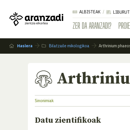
ALBISTEAK
LIBURUT
ZER DA ARANZADI?
PROI
Hasiera
Bilatzaile mikologikoa
Arthrinium phae
Arthrin
Sinonimiak
Datu zientifikoak