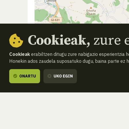
Cookieak,
zure e
Cookieak
erabiltzen ditugu zure nabigazio esperientzia 
Honekin ados zaudela suposatuko dugu, baina parte ez 
ONARTU
UKO EGIN