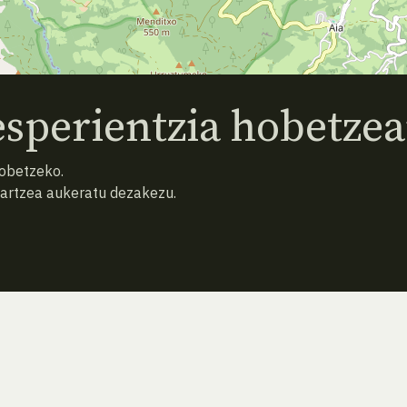
sperientzia hobetzea
hobetzeko.
hartzea aukeratu dezakezu.
ATZERA
BILATU BERRIZ (HUTSA)