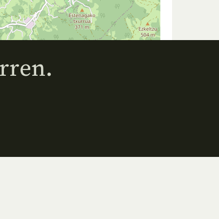
rren.