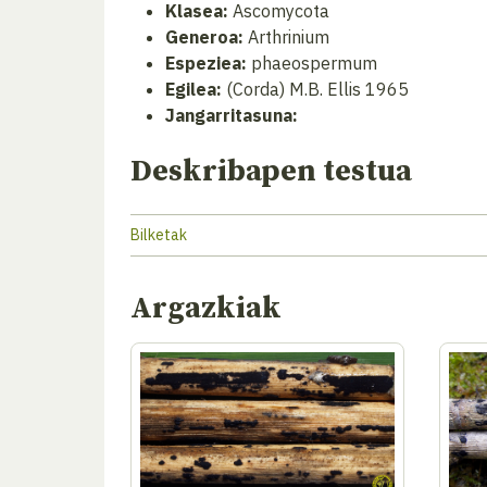
Klasea:
Ascomycota
Generoa:
Arthrinium
Espeziea:
phaeospermum
Egilea:
(Corda) M.B. Ellis 1965
Jangarritasuna:
Deskribapen testua
Bilketak
Argazkiak