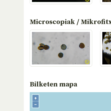
Microscopiak / Mikrofit
Bilketen mapa
+
−