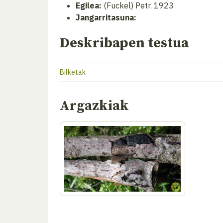
Egilea:
(Fuckel) Petr. 1923
Jangarritasuna:
Deskribapen testua
Bilketak
Argazkiak