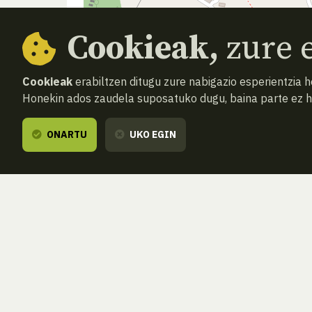
Cookieak,
zure e
Cookieak
erabiltzen ditugu zure nabigazio esperientzia 
Honekin ados zaudela suposatuko dugu, baina parte ez 
ONARTU
UKO EGIN