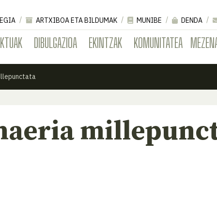
EGIA
ARTXIBOA ETA BILDUMAK
MUNIBE
DENDA
EKTUAK
DIBULGAZIOA
EKINTZAK
KOMUNITATEA
MEZEN
llepunctata
aeria millepunct