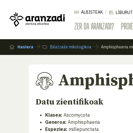
ALBISTEAK
LIBURUT
ZER DA ARANZADI?
PROI
Hasiera
Bilatzaile mikologikoa
Amphisphaeria mi
Amphisph
Datu zientifikoak
Klasea:
Ascomycota
Generoa:
Amphisphaeria
Espeziea:
millepunctata