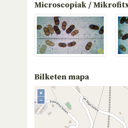
Microscopiak / Mikrofit
Bilketen mapa
+
−