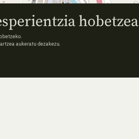
sperientzia hobetzea
hobetzeko.
hartzea aukeratu dezakezu.
ATZERA
BILATU BERRIZ (HUTSA)