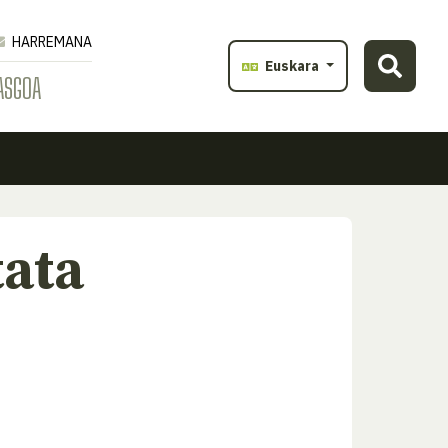
HARREMANA
Euskara
ASGOA
ata