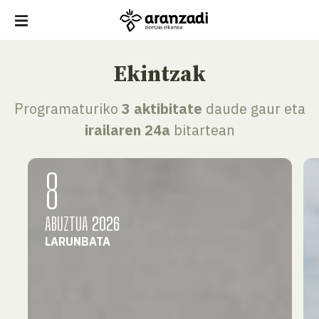
Ekintzak
Programaturiko
3 aktibitate
daude gaur eta
irailaren 24a
bitartean
8
ABUZTUA
2026
LARUNBATA