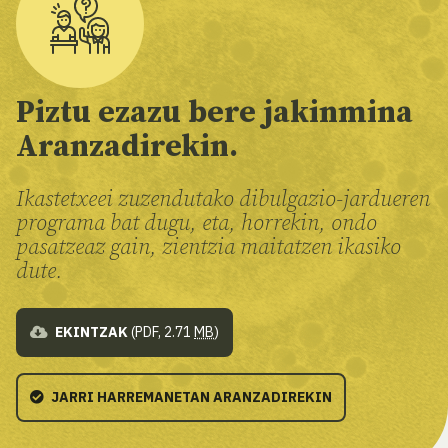
Piztu ezazu bere jakinmina
Aranzadirekin.
Ikastetxeei zuzendutako dibulgazio-jardueren
programa bat dugu, eta, horrekin, ondo
pasatzeaz gain, zientzia maitatzen ikasiko
dute.
EKINTZAK
(PDF, 2.71
MB
)
JARRI HARREMANETAN ARANZADIREKIN