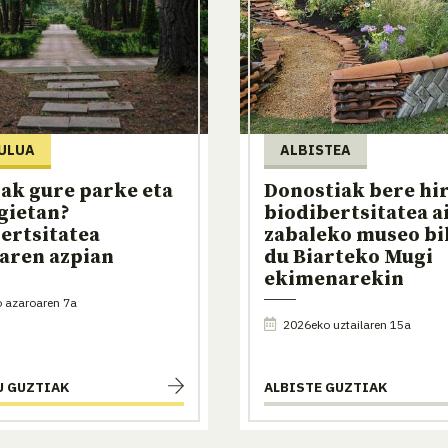
ULUA
ALBISTEA
ak gure parke eta
Donostiak bere hir
gietan?
biodibertsitatea a
ertsitatea
zabaleko museo bi
aren azpian
du Biarteko Mugi
ekimenarekin
 azaroaren 7a
2026eko uztailaren 15a
U GUZTIAK
ALBISTE GUZTIAK