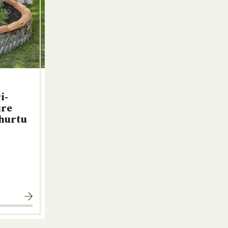
i-
ire
hurtu