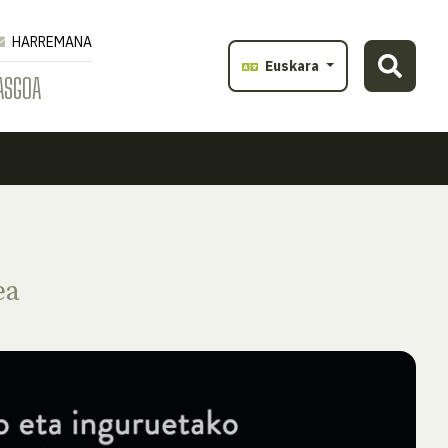
HARREMANA
Euskara
ASGOA
ea