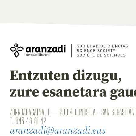
Entzuten dizugu,
zure esanetara gau
ZORROAGAGAINA, 11 — 20014 DONOSTIA - SAN SEBASTIÁN 
T.
943 46 61 42
aranzadi@aranzadi.eus