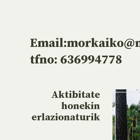
Email:morkaiko@m
tfno: 636994778
Aktibitate
honekin
erlazionaturik