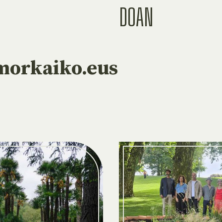
DOAN
orkaiko.eus