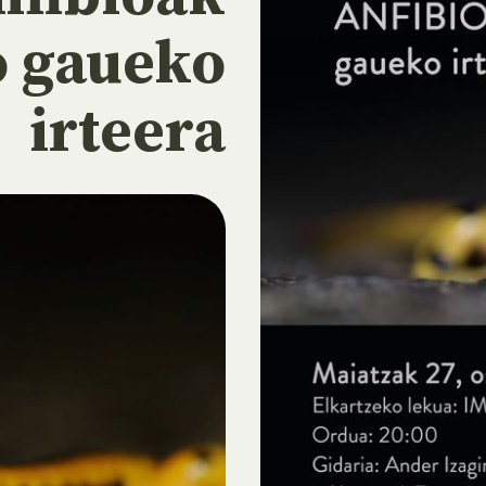
o gaueko
irteera