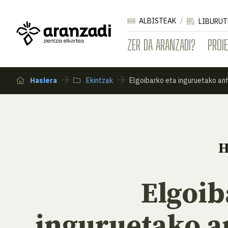
ALBISTEAK
LIBURUT
ZER DA ARANZADI?
PROI
Hasiera
Ekintzak
Elgoibarko eta inguruetako an
H
Elgoib
inguruetako a