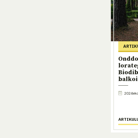
ARTIK
Onddo
lorate
Biodib
balkoi
2024eko
ARTIKUL