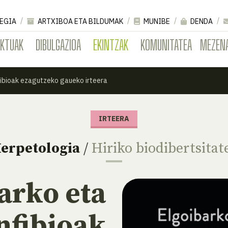
EGIA
ARTXIBOA ETA BILDUMAK
MUNIBE
DENDA
EKTUAK
DIBULGAZIOA
EKINTZAK
KOMUNITATEA
MEZEN
fibioak ezagutzeko gaueko irteera
IRTEERA
erpetologia
/
Hiriko biodibertsitat
arko eta
nfibioak