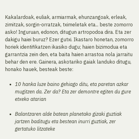
Kakalardoak, euliak, armiarmak, ehunzangoak, erleak,
zimitzak, sorgin-orratzak, tximeletak eta... beste zomorro
asko! Inguruan, edonon, ditugun artropodoa dira. Eta zer
dakigu haiei buruz? Ezer gutxi. Ikastaro honetan, zomorro
horiek identifikatzen ikasiko dugu; haien bizimodua eta
garrantzia zein den, eta baita haien arrastoa nola jarraitu
behar den ere. Gainera, askotariko gaiak landuko ditugu,
honako hauek, besteak beste:
10 hanka luze baino gehiago ditu, eta paretan azkar
mugitzen da. Zer da? Eta zer demontre egiten du gure
etxeko atarian
Balantzaren alde batean planetako gizaki guztiak
jartzen baditugu eta bestean inurri guztiak, zer
gertatuko litzateke