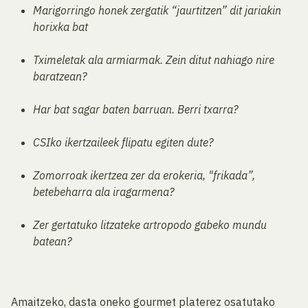
Marigorringo honek zergatik “jaurtitzen” dit jariakin
horixka bat
Tximeletak ala armiarmak. Zein ditut nahiago nire
baratzean?
Har bat sagar baten barruan. Berri txarra?
CSIko ikertzaileek flipatu egiten dute?
Zomorroak ikertzea zer da erokeria, "frikada”,
betebeharra ala iragarmena?
Zer gertatuko litzateke artropodo gabeko mundu
batean?
Amaitzeko, dasta oneko gourmet platerez osatutako