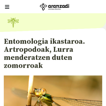
Entomologia ikastaroa.
Artropodoak, Lurra
menderatzen duten
zomorroak