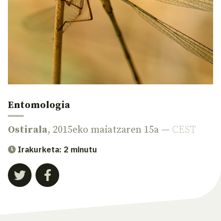
Entomologia
Ostirala
, 2015eko maiatzaren 15a —
CEST
Irakurketa: 2 minutu