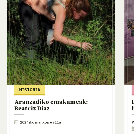
HISTORIA
Aranzadiko emakumeak:
Beatriz Díaz
2024eko martxoaren 11a
P