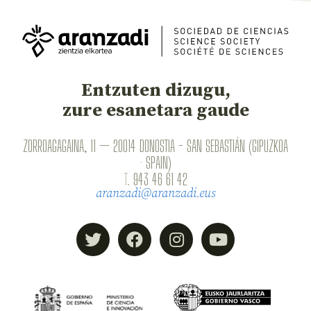
Entzuten dizugu,
zure esanetara gaude
ZORROAGAGAINA, 11 — 20014 DONOSTIA - SAN SEBASTIÁN (GIPUZKOA
· SPAIN)
T.
943 46 61 42
aranzadi@aranzadi.eus