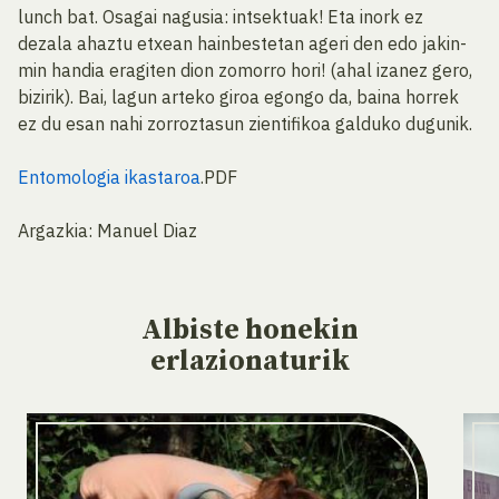
lunch bat. Osagai nagusia: intsektuak! Eta inork ez
dezala ahaztu etxean hainbestetan ageri den edo jakin-
min handia eragiten dion zomorro hori! (ahal izanez gero,
bizirik). Bai, lagun arteko giroa egongo da, baina horrek
ez du esan nahi zorroztasun zientifikoa galduko dugunik.
Entomologia ikastaroa
.PDF
Argazkia: Manuel Diaz
Albiste
honekin
erlazionaturik