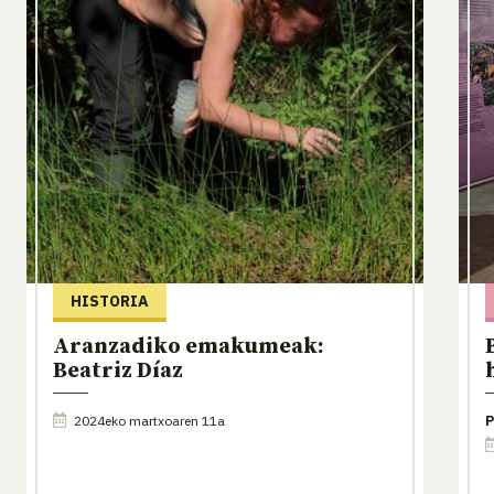
HISTORIA
Aranzadiko emakumeak:
Beatriz Díaz
2024eko martxoaren 11a
P