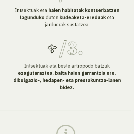
Intsektuak eta
haien habitatak kontserbatzen
lagunduko
duten
kudeaketa-ereduak
eta
jarduerak sustatzea.
Intsektuak eta beste artropodo batzuk
ezagutaraztea, baita haien garrantzia ere,
dibulgazio-, hedapen- eta prestakuntza-lanen
bidez.