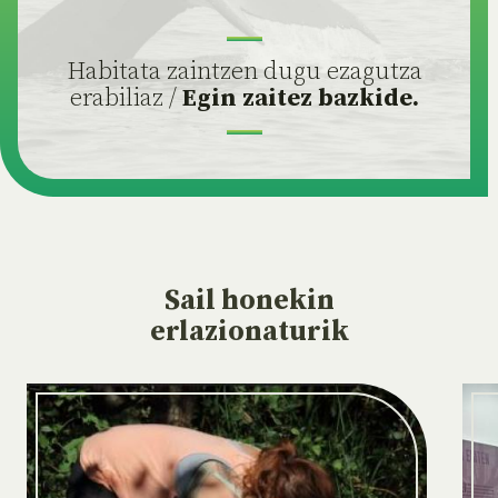
Habitata zaintzen dugu ezagutza
erabiliaz /
Egin zaitez bazkide.
Sail
honekin
erlazionaturik