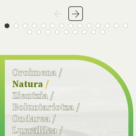
Oroimena
/
Natura
/
Zientzia
/
Boluntariotza
/
Ondarea
/
Lurraldea
/