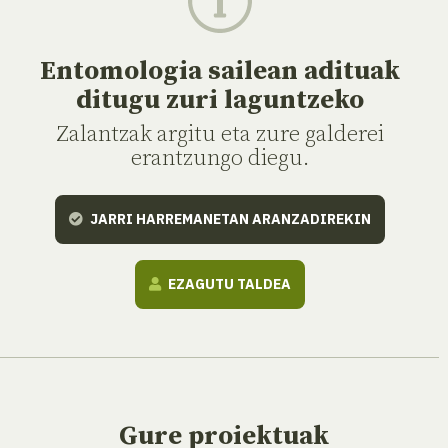
Entomologia sailean adituak
ditugu zuri laguntzeko
Zalantzak argitu eta zure galderei
erantzungo diegu.
JARRI HARREMANETAN ARANZADIREKIN
EZAGUTU TALDEA
Gure proiektuak