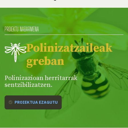
PROIEKTU NABARMENA
Polinizatzaileak
greban
Polinizazioan herritarrak
sentzibilizatzen.
PROIEKTUA EZAGUTU