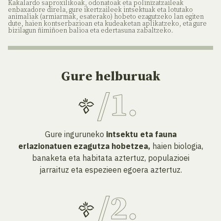
Kakalardo saproxilikoak, odonatoak eta polinizatzaileak
enbaxadore direla, gure ikertzaileek intsektuak eta lotutako
animaliak (armiarmak, esaterako) hobeto ezagutzeko lan egiten
dute, haien kontserbazioan eta kudeaketan aplikatzeko, eta gure
bizilagun ñimiñoen balioa eta edertasuna zabaltzeko.
Gure helburuak
Gure inguruneko
intsektu eta fauna
erlazionatuen ezagutza hobetzea,
haien biologia,
banaketa eta habitata aztertuz, populazioei
jarraituz eta espezieen egoera aztertuz.