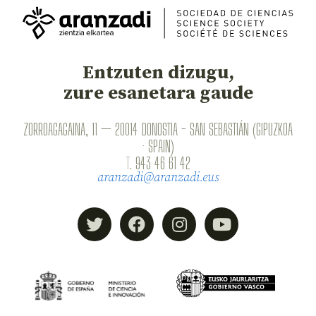
Entzuten dizugu,
zure esanetara gaude
ZORROAGAGAINA, 11 — 20014 DONOSTIA - SAN SEBASTIÁN (GIPUZKOA
· SPAIN)
T.
943 46 61 42
aranzadi@aranzadi.eus