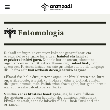
Entomologia
Euskadi eta inguruko eremuen kokapen geografikoari eta
ezaugarriei esker, gure lurraldean
hainbat eta hainbat
espezierekin bizi gara.
Espezie horien artean, planetako
organismoen multzorik askotarikoena dugu,
intsektuak
, hain
zuzen ere. Pertsona batzuei ez zaie gustatuko edo beldurtu egingo
ditu, baina zein
funtsezkoak diren jabetuko bagina?
Elikagai gisa balio dute, materia organikoa birziklatzen dute, lurra
ongarritzen dute, izurriak kontrolatzen dituzte, botikak ematen
dizkigute, ehunak, etab. Polinizazioa ahaztu gabe, hori gabe loreak
eta labore asko galduko baikenituzke.
Mundua kaosa litzateke haiek gabe,
eta, hala ere, isilean
desagertzen dira, beren habitaten degradazioak, kutsadurak,
klima-aldaketak, espezie inbaditzaileek... inoiz ikusi ez duten
erritmoan.