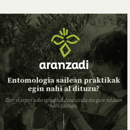
Entomologia sailean praktikak
egin nahi al dituzu?
Ziur ekarpen asko egin ahal dezakezula eta gure taldean
nahi zaitugu.