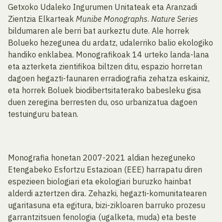
Getxoko Udaleko Ingurumen Unitateak eta Aranzadi
Zientzia Elkarteak
Munibe Monographs
.
Nature Series
bildumaren ale berri bat aurkeztu dute. Ale horrek
Bolueko hezegunea du ardatz, udalerriko balio ekologiko
handiko enklabea. Monografikoak 14 urteko landa-lana
eta azterketa zientifikoa biltzen ditu, espazio horretan
dagoen hegazti-faunaren erradiografia zehatza eskainiz,
eta horrek Boluek biodibertsitaterako babesleku gisa
duen zeregina berresten du, oso urbanizatua dagoen
testuinguru batean.
Monografia honetan 2007-2021 aldian hezeguneko
Etengabeko Esfortzu Estazioan (EEE) harrapatu diren
espezieen biologiari eta ekologiari buruzko hainbat
alderdi aztertzen dira. Zehazki, hegazti-komunitatearen
ugaritasuna eta egitura, bizi-zikloaren barruko prozesu
garrantzitsuen fenologia (ugalketa, muda) eta beste