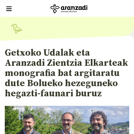
Getxoko Udalak eta
Aranzadi Zientzia Elkarteak
monografia bat argitaratu
dute Bolueko hezeguneko
hegazti-faunari buruz