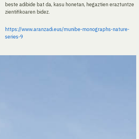
beste adibide bat da, kasu honetan, hegaztien eraztuntze
zientifikoaren bidez.
https://www.aranzadi.eus/munibe-monographs-nature-
series-9