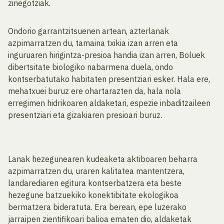
zinegotziak.
Ondorio garrantzitsuenen artean, azterlanak
azpimarratzen du, tamaina txikia izan arren eta
inguruaren hirigintza-presioa handia izan arren, Boluek
dibertsitate biologiko nabarmena duela, ondo
kontserbatutako habitaten presentziari esker. Hala ere,
mehatxuei buruz ere ohartarazten da, hala nola
erregimen hidrikoaren aldaketari, espezie inbaditzaileen
presentziari eta gizakiaren presioari buruz.
Lanak hezegunearen kudeaketa aktiboaren beharra
azpimarratzen du, uraren kalitatea mantentzera,
landarediaren egitura kontserbatzera eta beste
hezegune batzuekiko konektibitate ekologikoa
bermatzera bideratuta. Era berean, epe luzerako
jarraipen zientifikoari balioa ematen dio, aldaketak