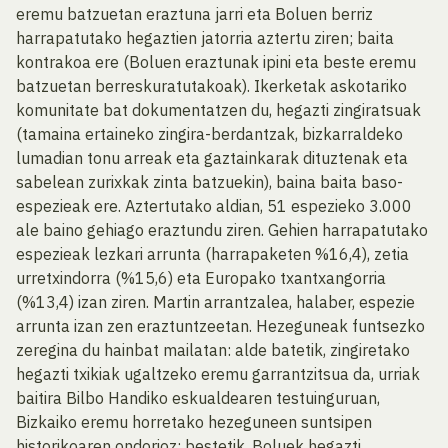
eremu batzuetan eraztuna jarri eta Boluen berriz
harrapatutako hegaztien jatorria aztertu ziren; baita
kontrakoa ere (Boluen eraztunak ipini eta beste eremu
batzuetan berreskuratutakoak). Ikerketak askotariko
komunitate bat dokumentatzen du, hegazti zingiratsuak
(tamaina ertaineko zingira-berdantzak, bizkarraldeko
lumadian tonu arreak eta gaztainkarak dituztenak eta
sabelean zurixkak zinta batzuekin), baina baita baso-
espezieak ere. Aztertutako aldian, 51 espezieko 3.000
ale baino gehiago eraztundu ziren. Gehien harrapatutako
espezieak lezkari arrunta (harrapaketen %16,4), zetia
urretxindorra (%15,6) eta Europako txantxangorria
(%13,4) izan ziren. Martin arrantzalea, halaber, espezie
arrunta izan zen eraztuntzeetan. Hezeguneak funtsezko
zeregina du hainbat mailatan: alde batetik, zingiretako
hegazti txikiak ugaltzeko eremu garrantzitsua da, urriak
baitira Bilbo Handiko eskualdearen testuinguruan,
Bizkaiko eremu horretako hezeguneen suntsipen
historikoaren ondorioz; bestetik, Boluek hegazti