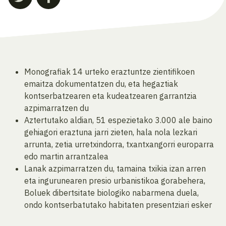
Monografiak 14 urteko eraztuntze zientifikoen
emaitza dokumentatzen du, eta hegaztiak
kontserbatzearen eta kudeatzearen garrantzia
azpimarratzen du
Aztertutako aldian, 51 espezietako 3.000 ale baino
gehiagori eraztuna jarri zieten, hala nola lezkari
arrunta, zetia urretxindorra, txantxangorri europarra
edo martin arrantzalea
Lanak azpimarratzen du, tamaina txikia izan arren
eta ingurunearen presio urbanistikoa gorabehera,
Boluek dibertsitate biologiko nabarmena duela,
ondo kontserbatutako habitaten presentziari esker