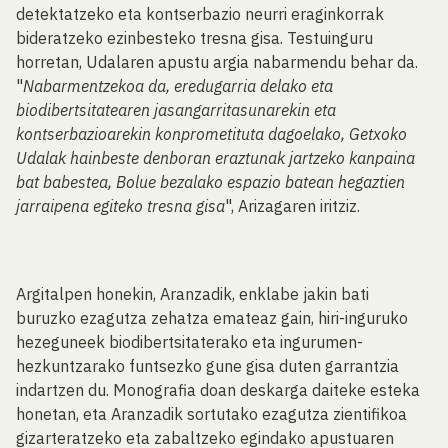
detektatzeko eta kontserbazio neurri eraginkorrak
bideratzeko ezinbesteko tresna gisa. Testuinguru
horretan, Udalaren apustu argia nabarmendu behar da.
"
Nabarmentzekoa da, eredugarria delako eta
biodibertsitatearen jasangarritasunarekin eta
kontserbazioarekin konprometituta dagoelako, Getxoko
Udalak hainbeste denboran eraztunak jartzeko kanpaina
bat babestea, Bolue bezalako espazio batean hegaztien
jarraipena egiteko tresna gisa
", Arizagaren iritziz.
Argitalpen honekin, Aranzadik, enklabe jakin bati
buruzko ezagutza zehatza emateaz gain, hiri-inguruko
hezeguneek biodibertsitaterako eta ingurumen-
hezkuntzarako funtsezko gune gisa duten garrantzia
indartzen du. Monografia doan deskarga daiteke esteka
honetan, eta Aranzadik sortutako ezagutza zientifikoa
gizarteratzeko eta zabaltzeko egindako apustuaren