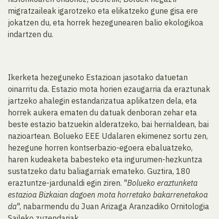
migratzaileak igarotzeko eta elikatzeko gune gisa ere
jokatzen du, eta horrek hezegunearen balio ekologikoa
indartzen du.
Ikerketa hezeguneko Estazioan jasotako datuetan
oinarritu da. Estazio mota horien ezaugarria da eraztunak
jartzeko ahalegin estandarizatua aplikatzen dela, eta
horrek aukera ematen du datuak denboran zehar eta
beste estazio batzuekin alderatzeko, bai herrialdean, bai
nazioartean. Bolueko EEE Udalaren ekimenez sortu zen,
hezegune horren kontserbazio-egoera ebaluatzeko,
haren kudeaketa babesteko eta ingurumen-hezkuntza
sustatzeko datu baliagarriak emateko. Guztira, 180
eraztuntze-jardunaldi egin ziren. "
Bolueko eraztunketa
estazioa Bizkaian dagoen mota horretako bakarrenetakoa
da
", nabarmendu du Juan Arizaga Aranzadiko Ornitologia
Saileko zuzendariak.