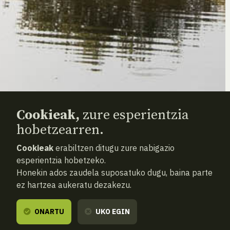
Cookieak,
zure esperientzia
hobetzearren.
Cookieak
erabiltzen ditugu zure nabigazio
esperientzia hobetzeko.
Honekin ados zaudela suposatuko dugu, baina parte
ez hartzea aukeratu dezakezu.
ONARTU
UKO EGIN