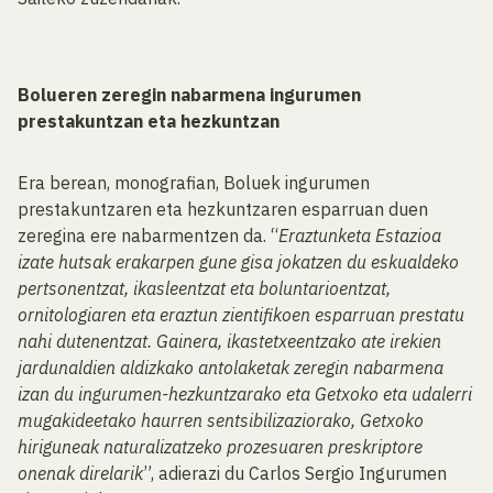
Bolueren zeregin nabarmena ingurumen
prestakuntzan eta hezkuntzan
Era berean, monografian, Boluek ingurumen
prestakuntzaren eta hezkuntzaren esparruan duen
zeregina ere nabarmentzen da. “
Eraztunketa Estazioa
izate hutsak erakarpen gune gisa jokatzen du eskualdeko
pertsonentzat, ikasleentzat eta boluntarioentzat,
ornitologiaren eta eraztun zientifikoen esparruan prestatu
nahi dutenentzat. Gainera, ikastetxeentzako ate irekien
jardunaldien aldizkako antolaketak zeregin nabarmena
izan du ingurumen-hezkuntzarako eta Getxoko eta udalerri
mugakideetako haurren sentsibilizaziorako, Getxoko
hiriguneak naturalizatzeko prozesuaren preskriptore
onenak direlarik
”, adierazi du Carlos Sergio Ingurumen