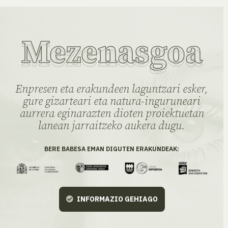
Mezenasgoa
Enpresen eta erakundeen laguntzari esker,
gure gizarteari eta natura-inguruneari
aurrera eginarazten dioten proiektuetan
lanean jarraitzeko aukera dugu.
BERE BABESA EMAN DIGUTEN ERAKUNDEAK:
INFORMAZIO GEHIAGO