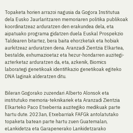
Topaketa horien arrazoi nagusia da Gogora Institutua
dela Eusko Jaurlaritzaren memoriaren politika publikoak
koordinatzeaz arduratzen den erakundea dela, eta
aipatuako programa gidatzen duela Euskal Prospekzio
Taldearen bitartez, bera baita ehorzketak eta hobiak
aurkitzeaz arduratzen dena. Aranzadi Zientzia Elkartea,
bestalde, exhumazioetaz eta hezur-hondarren auzitegi-
azterketaz arduratzen da, eta, azkenik, Biomics
laborategi genetikoak identifikazio genetikoak egiteko
DNA laginak alderatzen ditu.
Bileran Gogorako zuzendari Alberto Alonsok eta
institutuko memoria-teknikariek eta Aranzadi Zientzia
Elkarteko Paco Etxeberria auzitegiko medikuak parte
hartu dute. 2023an, Etxebarriak FAFGk antolatutako
topaketa batean parte hartu zuen Guatemalan,
eLankidetza eta Garapenerako Lankidetzarako