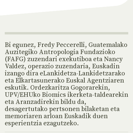
Bi egunez, Fredy Peccerelli, Guatemalako
Auzitegiko Antropologia Fundazioko
(FAFG) zuzendari exekutiboa eta Nancy
Valdez, operazio zuzendaria, Euskadin
izango dira eLankidetza-Lankidetzarako
eta Elkartasunerako Euskal Agentziaren
eskutik. Ordezkaritza Gogorarekin,
UPV/EHUko Biomics ikerketa-taldearekin
eta Aranzadirekin bildu da,
desagertutako pertsonen bilaketan eta
memoriaren arloan Euskadik duen
esperientzia ezagutzeko.