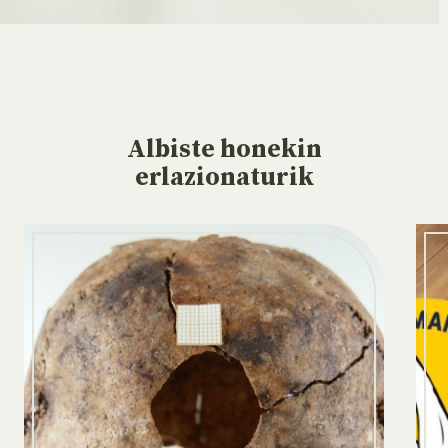
Albiste
honekin
erlazionaturik