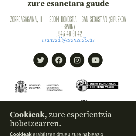
zure esanetara gaude
ZORROAGAGAINA, 11 — 20014 DONOSTIA - SAN SEBASTIÁN (GIPUZKOA
· SPAIN)
T.
943 46 61 42
aranzadi@aranzadi.eus
Cookieak,
zure esperientzia
hobetzearren.
Cookieak
erabiltzen ditugu zure nabigazio