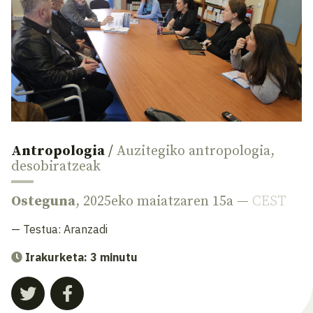
Antropologia
/
Auzitegiko antropologia
,
desobiratzeak
Osteguna
, 2025eko maiatzaren 15a —
CEST
— Testua:
Aranzadi
Irakurketa: 3 minutu