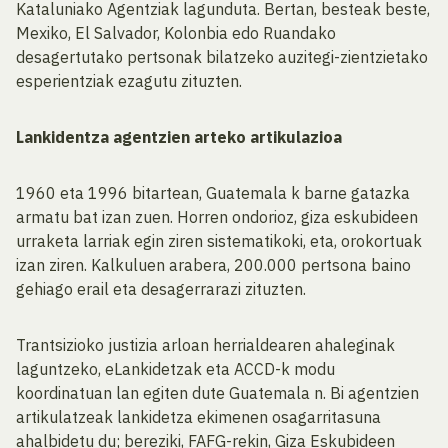
Kataluniako Agentziak lagunduta. Bertan, besteak beste,
Mexiko, El Salvador, Kolonbia edo Ruandako
desagertutako pertsonak bilatzeko auzitegi-zientzietako
esperientziak ezagutu zituzten.
Lankidentza agentzien arteko artikulazioa
1960 eta 1996 bitartean, Guatemala k barne gatazka
armatu bat izan zuen. Horren ondorioz, giza eskubideen
urraketa larriak egin ziren sistematikoki, eta, orokortuak
izan ziren. Kalkuluen arabera, 200.000 pertsona baino
gehiago erail eta desagerrarazi zituzten.
Trantsizioko justizia arloan herrialdearen ahaleginak
laguntzeko, eLankidetzak eta ACCD-k modu
koordinatuan lan egiten dute Guatemala n. Bi agentzien
artikulatzeak lankidetza ekimenen osagarritasuna
ahalbidetu du; bereziki, FAFG-rekin, Giza Eskubideen