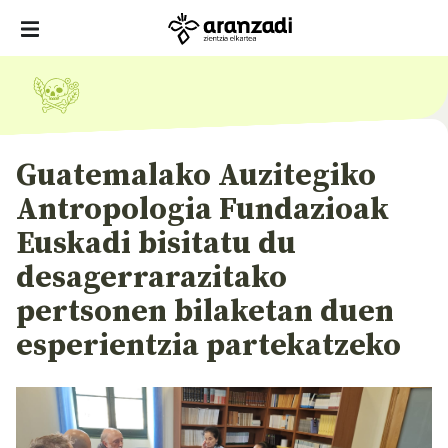
Guatemalako Auzitegiko
Antropologia Fundazioak
Euskadi bisitatu du
desagerrarazitako
pertsonen bilaketan duen
esperientzia partekatzeko