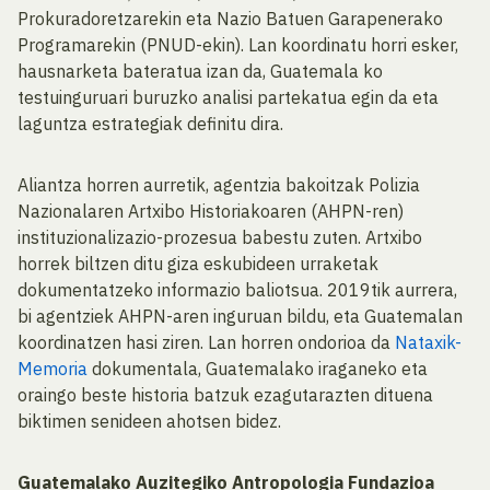
Prokuradoretzarekin eta Nazio Batuen Garapenerako
Programarekin (PNUD-ekin). Lan koordinatu horri esker,
hausnarketa bateratua izan da, Guatemala ko
testuinguruari buruzko analisi partekatua egin da eta
laguntza estrategiak definitu dira.
Aliantza horren aurretik, agentzia bakoitzak Polizia
Nazionalaren Artxibo Historiakoaren (AHPN-ren)
instituzionalizazio-prozesua babestu zuten. Artxibo
horrek biltzen ditu giza eskubideen urraketak
dokumentatzeko informazio baliotsua. 2019tik aurrera,
bi agentziek AHPN-aren inguruan bildu, eta Guatemalan
koordinatzen hasi ziren. Lan horren ondorioa da
Nataxik-
Memoria
dokumentala, Guatemalako iraganeko eta
oraingo beste historia batzuk ezagutarazten dituena
biktimen senideen ahotsen bidez.
Guatemalako Auzitegiko Antropologia Fundazioa