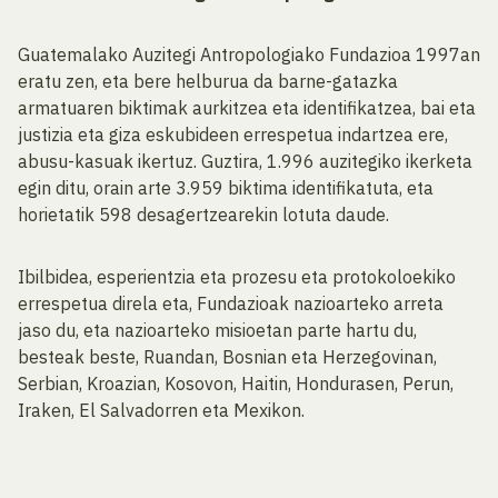
Guatemalako Auzitegi Antropologiako Fundazioa 1997an
eratu zen, eta bere helburua da barne-gatazka
armatuaren biktimak aurkitzea eta identifikatzea, bai eta
justizia eta giza eskubideen errespetua indartzea ere,
abusu-kasuak ikertuz. Guztira, 1.996 auzitegiko ikerketa
egin ditu, orain arte 3.959 biktima identifikatuta, eta
horietatik 598 desagertzearekin lotuta daude.
Ibilbidea, esperientzia eta prozesu eta protokoloekiko
errespetua direla eta, Fundazioak nazioarteko arreta
jaso du, eta nazioarteko misioetan parte hartu du,
besteak beste, Ruandan, Bosnian eta Herzegovinan,
Serbian, Kroazian, Kosovon, Haitin, Hondurasen, Perun,
Iraken, El Salvadorren eta Mexikon.