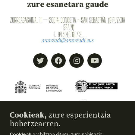
zure esanetara gaude
ZORROAGAGAINA, 11 — 20014 DONOSTIA - SAN SEBASTIÁN (GIPUZKOA
· SPAIN)
T.
943 46 61 42
aranzadi@aranzadi.eus
Cookieak,
zure esperientzia
hobetzearren.
Cookieak
erabiltzen ditugu zure nabigazio