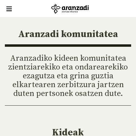
Aranzadi komunitatea
Aranzadiko kideen komunitatea
zientziarekiko eta ondarearekiko
ezagutza eta grina guztia
elkartearen zerbitzura jartzen
duten pertsonek osatzen dute.
Kideak