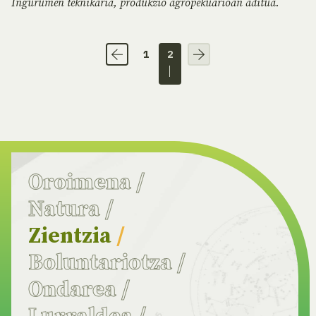
Ingurumen teknikaria, produkzio agropekuarioan aditua.
1
2
Oroimena
/
Natura
/
Zientzia
/
Boluntariotza
/
Ondarea
/