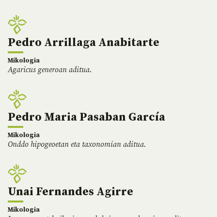
Pedro Arrillaga Anabitarte
Mikologia
Agaricus generoan aditua.
Pedro Maria Pasaban García
Mikologia
Onddo hipogeoetan eta taxonomian aditua.
Unai Fernandes Agirre
Mikologia