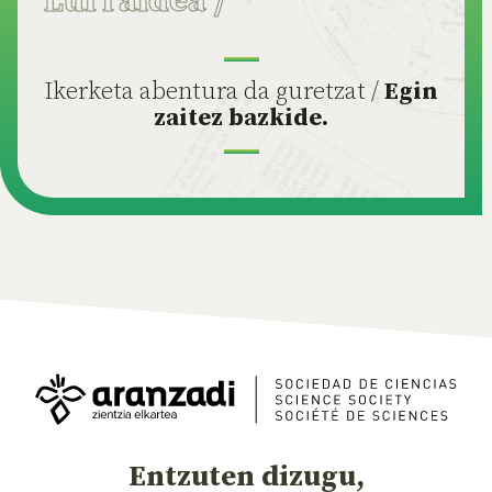
Lurraldea
/
Ikerketa abentura da guretzat /
Egin
zaitez bazkide.
Entzuten dizugu,