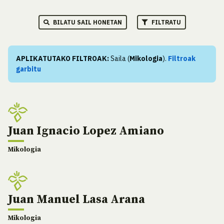
BILATU SAIL HONETAN
FILTRATU
APLIKATUTAKO FILTROAK:
Saila (
Mikologia
).
Filtroak
garbitu
Juan Ignacio Lopez Amiano
Mikologia
Juan Manuel Lasa Arana
Mikologia