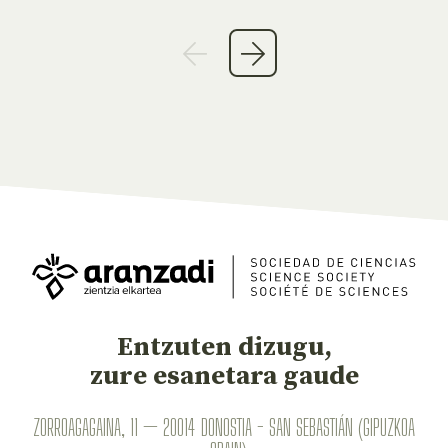
Entzuten dizugu,
zure esanetara gaude
ZORROAGAGAINA, 11 — 20014 DONOSTIA - SAN SEBASTIÁN (GIPUZKOA