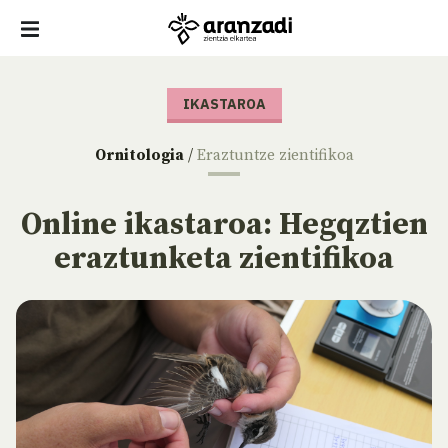
IKASTAROA
Ornitologia
/
Eraztuntze zientifikoa
Online ikastaroa: Hegqztien
eraztunketa zientifikoa