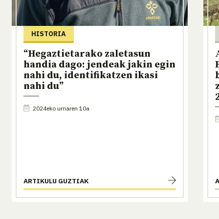
HISTORIA
“Hegaztietarako zaletasun
handia dago: jendeak jakin egin
nahi du, identifikatzen ikasi
nahi du”
2024eko urriaren 10a
ARTIKULU GUZTIAK