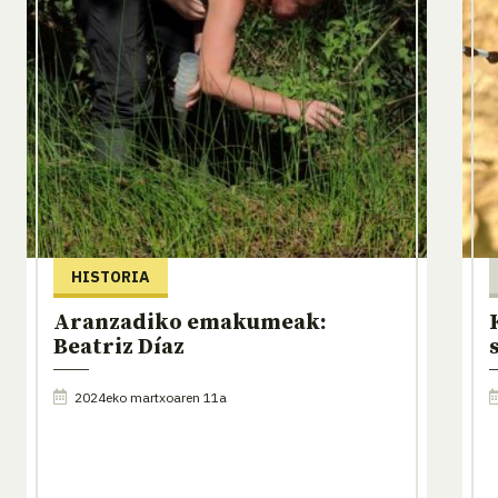
HISTORIA
Aranzadiko emakumeak:
Beatriz Díaz
2024eko martxoaren 11a