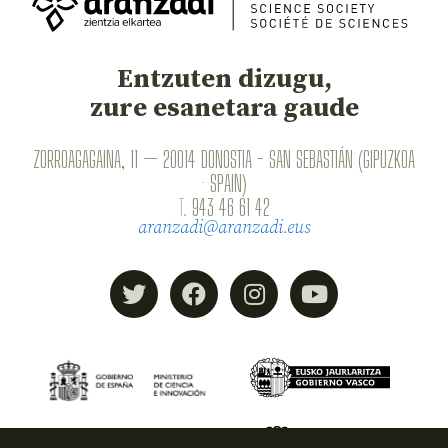
Entzuten dizugu,
zure esanetara gaude
ZORROAGAGAINA, 11 — 20014 DONOSTIA - SAN SEBASTIÁN (GIPUZKOA
· SPAIN)
T.
943 46 61 42
aranzadi@aranzadi.eus