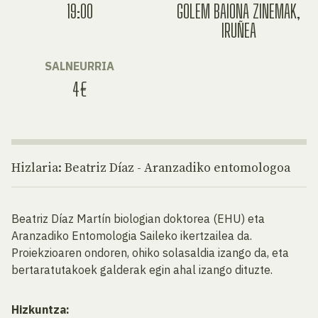
19:00
GOLEM BAIONA ZINEMAK,
IRUÑEA
SALNEURRIA
4€
Hizlaria: Beatriz Díaz - Aranzadiko entomologoa
Beatriz Díaz Martín biologian doktorea (EHU) eta
Aranzadiko Entomologia Saileko ikertzailea da.
Proiekzioaren ondoren, ohiko solasaldia izango da, eta
bertaratutakoek galderak egin ahal izango dituzte.
Hizkuntza: