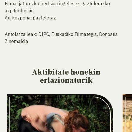
Filma: jatorrizko bertsioa ingelesez, gaztelerazko
azpitituluekin.
Aurkezpena: gazteleraz
Antolatzaileak: DIPC, Euskadiko Filmategia, Donostia
Zinemaldia
Aktibitate
honekin
erlazionaturik