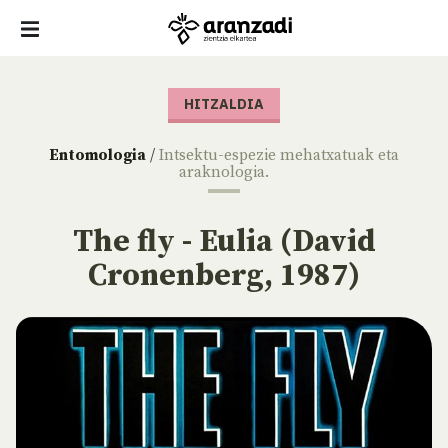
HITZALDIA
Entomologia
/
Intsektu-espezie mehatxatuak eta
araknologia.
The fly - Eulia (David
Cronenberg, 1987)