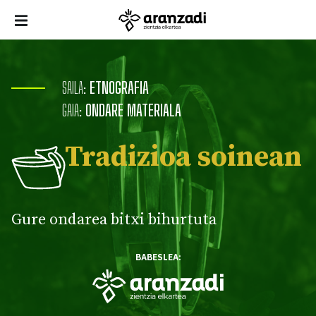
SAILA:
ETNOGRAFIA
GAIA:
ONDARE MATERIALA
Tradizioa soinean
Gure ondarea bitxi bihurtuta
BABESLEA: