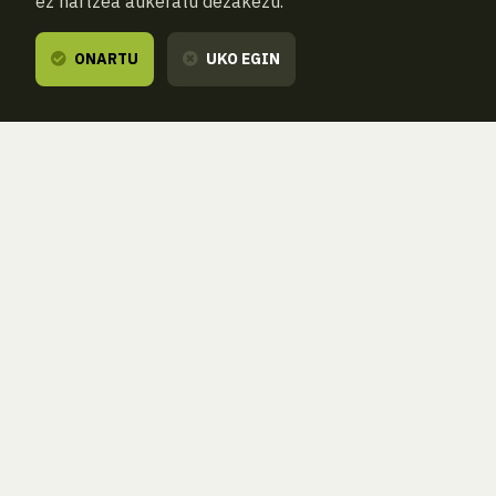
ez hartzea aukeratu dezakezu.
ONARTU
UKO EGIN
Oroimena
/
Natura
/
Zientzia
/
Boluntariotza
/
Ondarea
/
Lurraldea
/
Zure konpromisoari lekua egiten
diogu /
Egin zaitez bazkide.