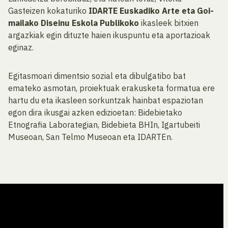
Gasteizen kokaturiko
IDARTE Euskadiko Arte eta Goi-
mailako Diseinu Eskola Publikoko
ikasleek bitxien
argazkiak egin dituzte haien ikuspuntu eta aportazioak
eginaz.
Egitasmoari dimentsio sozial eta dibulgatibo bat
emateko asmotan, proiektuak erakusketa formatua ere
hartu du eta ikasleen sorkuntzak hainbat espaziotan
egon dira ikusgai azken edizioetan: Bidebietako
Etnografia Laborategian, Bidebieta BHIn, Igartubeiti
Museoan, San Telmo Museoan eta IDARTEn.