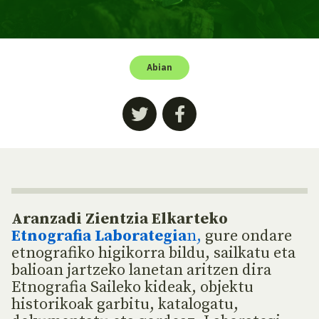
Abian
Aranzadi Zientzia Elkarteko
Etnografia Laborategia
n,
gure ondare
etnografiko higikorra bildu, sailkatu eta
balioan jartzeko lanetan aritzen dira
Etnografia Saileko kideak, objektu
historikoak garbitu, katalogatu,