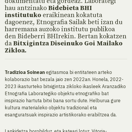
dokumentatu eta gordeaz. Laborategi
hau antzinako
Bidebieta BHI
institutuko
eraikinean kokatuta
dagoenez, Etnografia Sailak beti izan du
harremana auzoko institutu publikoa
den Bideberri BHIrekin. Bertan kokatzen
da
Bitxigintza Diseinuko Goi Mailako
Zikloa.
Tradizioa Soinean
egitasmoa bi entitateen arteko
kolaborazio bat bezala jaio zen 2022an. Honela, 2022-
2023 ikasturteko bitxigintza zikloko ikasleek Aranzadiko
Etnografia Laborategiko objektu etnografiko bat
inspirazio hartuta bitxi bana sortu dute. Helburua gure
kultura materialeko objektu tradizional eta
esanguratsuak inspirazio artistikorako erabiltzea da.
Lankidetza borobilduz, eta kateari lotuz, Vitoria-