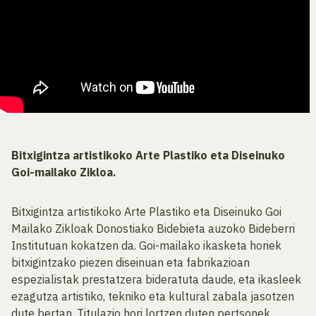
Bitxigintza artistikoko Arte Plastiko eta Diseinuko
Goi-mailako Zikloa.
Bitxigintza artistikoko Arte Plastiko eta Diseinuko Goi
Mailako Zikloak Donostiako Bidebieta auzoko Bideberri
Institutuan kokatzen da. Goi-mailako ikasketa horiek
bitxigintzako piezen diseinuan eta fabrikazioan
espezialistak prestatzera bideratuta daude, eta ikasleek
ezagutza artistiko, tekniko eta kultural zabala jasotzen
dute bertan. Titulazio hori lortzen duten pertsonek