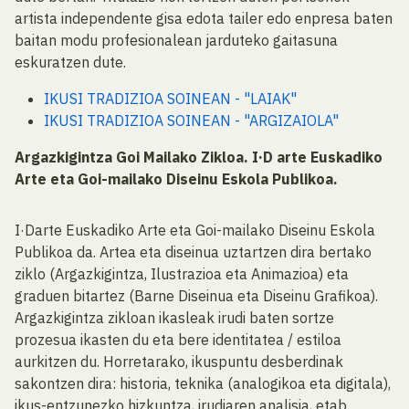
artista independente gisa edota tailer edo enpresa baten
baitan modu profesionalean jarduteko gaitasuna
eskuratzen dute.
IKUSI TRADIZIOA SOINEAN - "LAIAK"
IKUSI TRADIZIOA SOINEAN - "ARGIZAIOLA"
Argazkigintza Goi Mailako Zikloa. I
·
D arte
Euskadiko
Arte eta Goi-mailako Diseinu Eskola Publikoa.
I·Darte Euskadiko Arte eta Goi-mailako Diseinu Eskola
Publikoa da. Artea eta diseinua uztartzen dira bertako
ziklo (Argazkigintza, Ilustrazioa eta Animazioa) eta
graduen bitartez (Barne Diseinua eta Diseinu Grafikoa).
Argazkigintza zikloan ikasleak irudi baten sortze
prozesua ikasten du eta bere identitatea / estiloa
aurkitzen du. Horretarako, ikuspuntu desberdinak
sakontzen dira: historia, teknika (analogikoa eta digitala),
ikus-entzunezko hizkuntza, irudiaren analisia, etab.