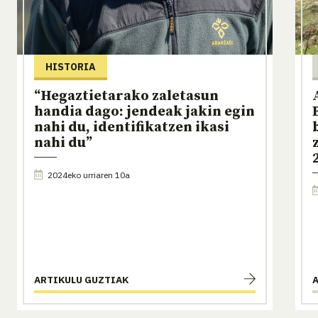
HISTORIA
“Hegaztietarako zaletasun
handia dago: jendeak jakin egin
nahi du, identifikatzen ikasi
nahi du”
2024eko urriaren 10a
ARTIKULU GUZTIAK