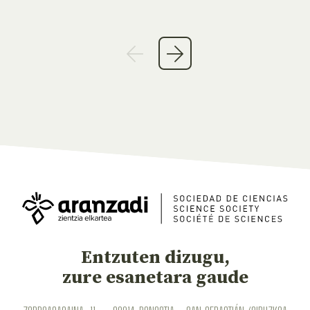
Entzuten dizugu,
zure esanetara gaude