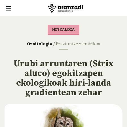
HITZALDIA
Ornitologia
/
Eraztuntze zientifikoa
Urubi arruntaren (Strix
aluco) egokitzapen
ekologikoak hiri-landa
gradientean zehar