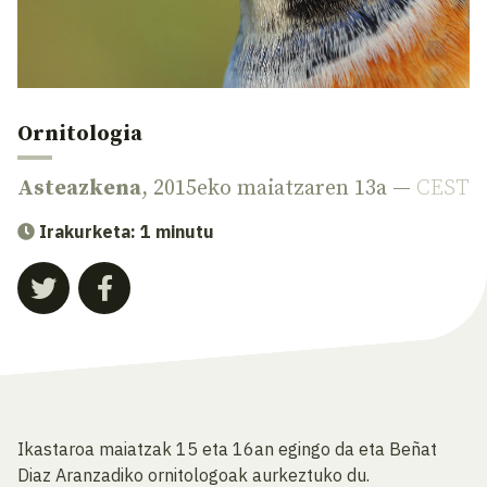
Ornitologia
Asteazkena
, 2015eko maiatzaren 13a —
CEST
Irakurketa: 1 minutu
Ikastaroa maiatzak 15 eta 16an egingo da eta Beñat
Diaz Aranzadiko ornitologoak aurkeztuko du.