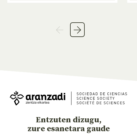
Entzuten dizugu,
zure esanetara gaude