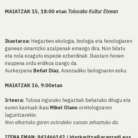
MAIATZAK 15, 18:00 etan
Tolosako Kultur Etxean
Ikastaroa:
Hegaztien ekologia, biologia eta fenologiaren
gainean oinarrizko azalpenak emango dira. Non bilatu
eta nola ezagutu espezie ezberdinak. Ikastaro honen
iraupena ordu erdikoa izango da.
Aurkezpena
Beñat Diaz
, Aranzadiko biologoaren esku.
MAIATZAK 16, 9:00etan
Irteera:
Tolosa inguruko hegaztiak behatuko ditugu eta
euren kantuak ikasi
Mikel Olano
ornitologoaren
laguntzarekin.
Non elkartuko garen ostiraleko saioan zehaztuko da.
IZENA EMAN: 943466142 / idazkaritza@aranzadi.eus.