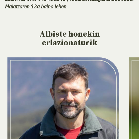
Maiatzaren 13a baino lehen.
Albiste
honekin
erlazionaturik