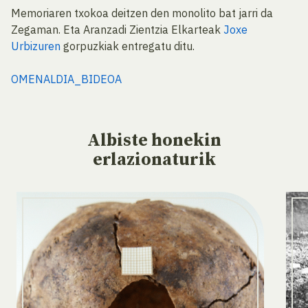
Memoriaren txokoa deitzen den monolito bat jarri da
Zegaman. Eta Aranzadi Zientzia Elkarteak
Joxe
Urbizuren
gorpuzkiak entregatu ditu.
OMENALDIA_BIDEOA
Albiste
honekin
erlazionaturik