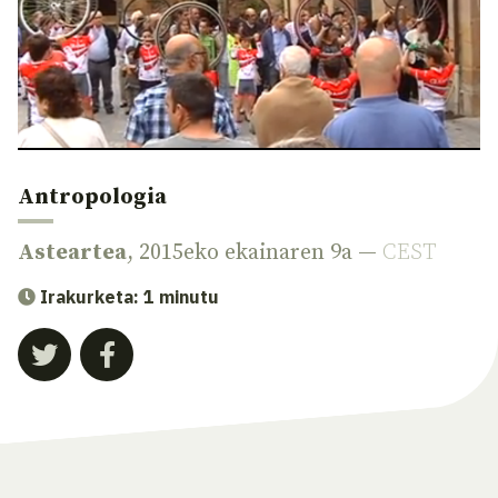
Antropologia
Asteartea
, 2015eko ekainaren 9a —
CEST
Irakurketa: 1 minutu