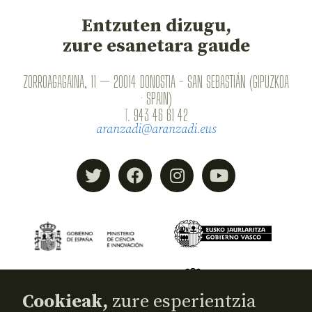
Entzuten dizugu,
zure esanetara gaude
ZORROAGAGAINA, 11 — 20014 DONOSTIA - SAN SEBASTIÁN (GIPUZKOA
· SPAIN)
T.
943 46 61 42
aranzadi@aranzadi.eus
Cookieak,
zure esperientzia