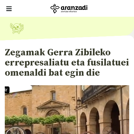
Zegamak Gerra Zibileko
errepresaliatu eta fusilatuei
omenaldi bat egin die