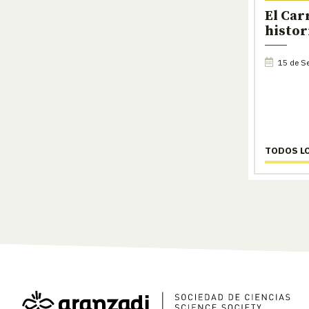
El Car
histori
15 de Se
TODOS L