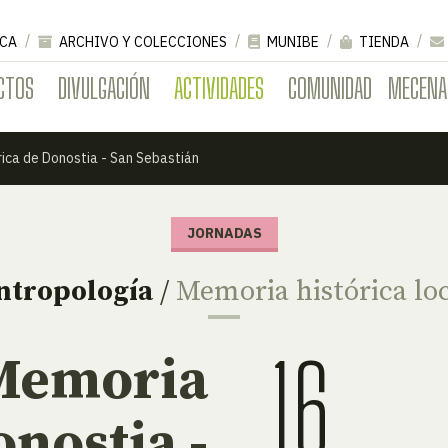
CA
ARCHIVO Y COLECCIONES
MUNIBE
TIENDA
CTOS
DIVULGACIÓN
ACTIVIDADES
COMUNIDAD
MECENA
ica de Donostia - San Sebastián
JORNADAS
ntropología
/
Memoria histórica lo
16
 Memoria
onostia -