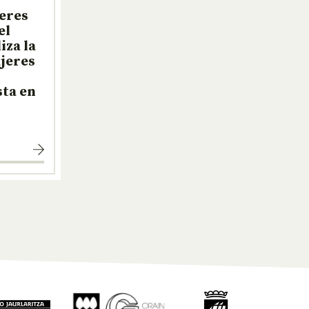
jeres
el
iza la
jeres
sta en