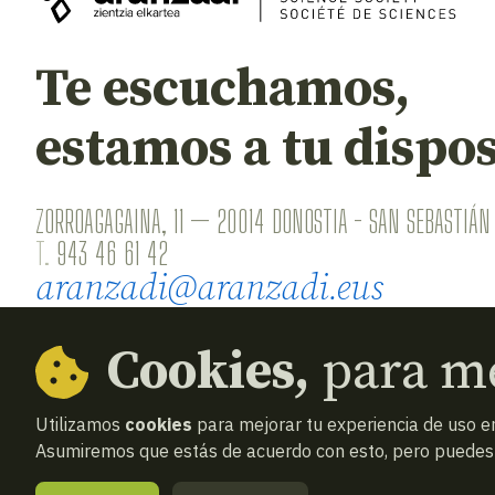
Te escuchamos,
estamos a tu dispos
ZORROAGAGAINA, 11 — 20014 DONOSTIA - SAN SEBASTIÁN 
T.
943 46 61 42
aranzadi@aranzadi.eus
Cookies,
para me
Utilizamos
cookies
para mejorar tu experiencia de uso en
Asumiremos que estás de acuerdo con esto, pero puedes o