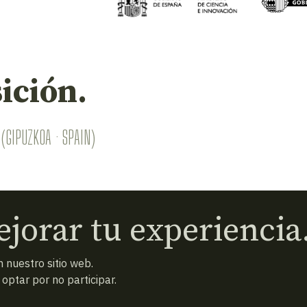
ición.
(GIPUZKOA · SPAIN)
jorar tu experiencia
 nuestro sitio web.
ptar por no participar.