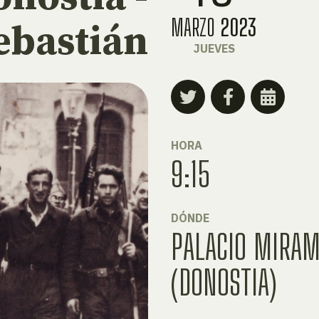
MARZO
2023
ebastián
JUEVES
HORA
9:15
DÓNDE
PALACIO MIRA
(DONOSTIA)