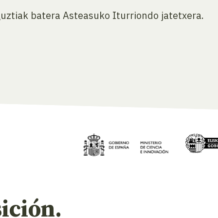
guztiak batera Asteasuko Iturriondo jatetxera.
ición.