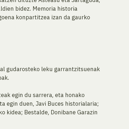
aldien bidez. Memoria historia
goena konpartitzea izan da gaurko
skal gudarosteko leku garrantzitsuenak
oak.
teak egin du sarrera, eta honako
 egin duen, Javi Buces historialaria;
ko kidea; Bestalde, Donibane Garazin