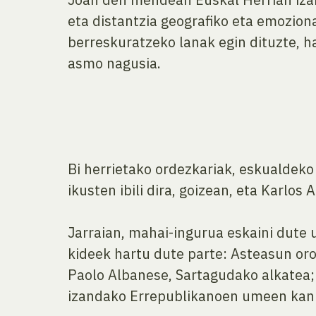
eta distantzia geografiko eta emoziona
berreskuratzeko lanak egin dituzte, h
asmo nagusia.
Bi herrietako ordezkariak, eskualdeko
ikusten ibili dira, goizean, eta Karlos
Jarraian, mahai-ingurua eskaini dute 
kideek hartu dute parte: Asteasun oro
Paolo Albanese, Sartagudako alkatea; 
izandako Errepublikanoen umeen kanp