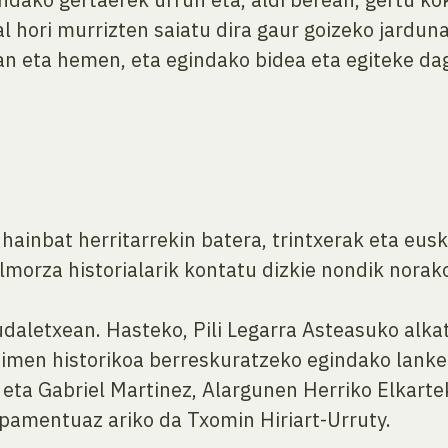
l hori murrizten saiatu dira gaur goizeko jardun
an eta hemen, eta egindako bidea eta egiteke da
 hainbat herritarrekin batera, trintxerak eta eu
 Almorza historialarik kontatu dizkie nondik norak
udaletxean. Hasteko, Pili Legarra Asteasuko alka
imen historikoa berreskuratzeko egindako lanketa
eta Gabriel Martinez, Alargunen Herriko Elkarte
amentuaz ariko da Txomin Hiriart-Urruty.