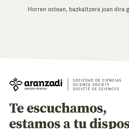
Horren ostean, bazkaltzera joan dira 
Te escuchamos,
estamos a tu dispos