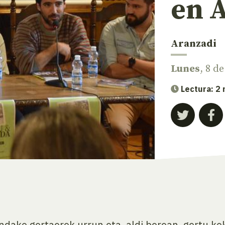
en 
Aranzadi
Lunes
, 8 d
Lectura: 2
dako gertaerek urrun eta, aldi berean, gertu ko