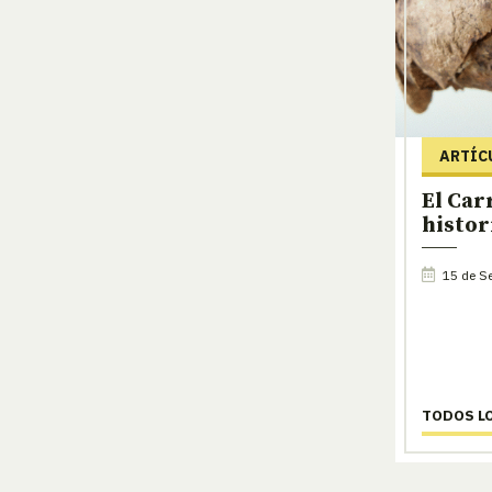
ARTÍC
El Car
histori
15 de Se
TODOS L