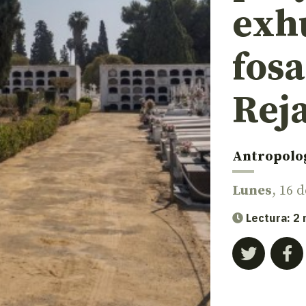
exh
fos
Rej
Antropolo
Lunes
, 16 
Lectura: 2