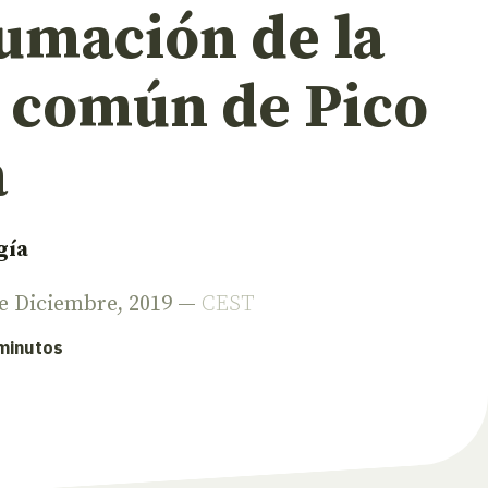
umación de la
a común de Pico
a
gía
de Diciembre, 2019 —
CEST
 minutos