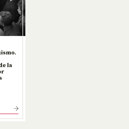
uismo.
de la
or
s