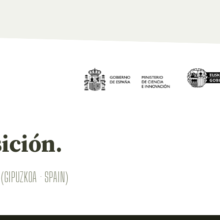
ición.
(GIPUZKOA · SPAIN)