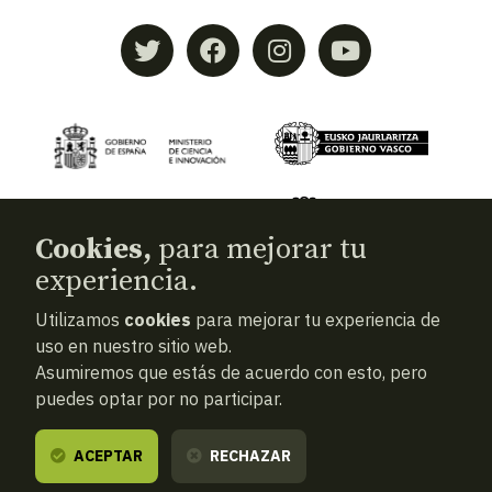
Cookies,
para mejorar tu
experiencia.
Utilizamos
cookies
para mejorar tu experiencia de
© 2026
Aranzadi — Zientzia elkartea
uso en nuestro sitio web.
Asumiremos que estás de acuerdo con esto, pero
Términos y condiciones
puedes optar por no participar.
Política de privacidad
Cookies
ACEPTAR
RECHAZAR