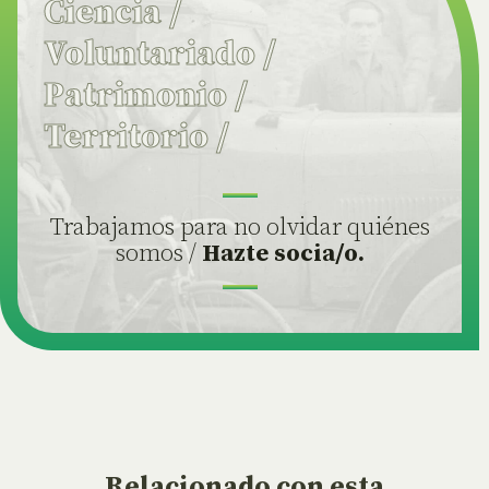
Ciencia
/
Voluntariado
/
Patrimonio
/
Territorio
/
Trabajamos para no olvidar quiénes
somos /
Hazte socia/o.
Relacionado
con esta