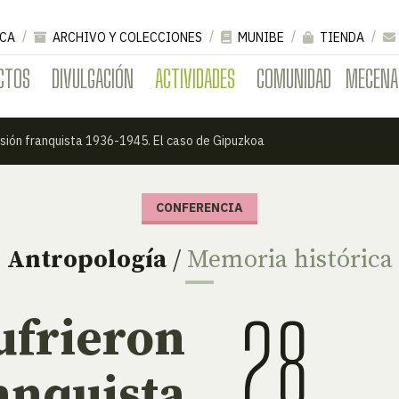
CA
ARCHIVO Y COLECCIONES
MUNIBE
TIENDA
CTOS
DIVULGACIÓN
ACTIVIDADES
COMUNIDAD
MECENA
esión franquista 1936-1945. El caso de Gipuzkoa
CONFERENCIA
Antropología
/
Memoria histórica
28
ufrieron
anquista