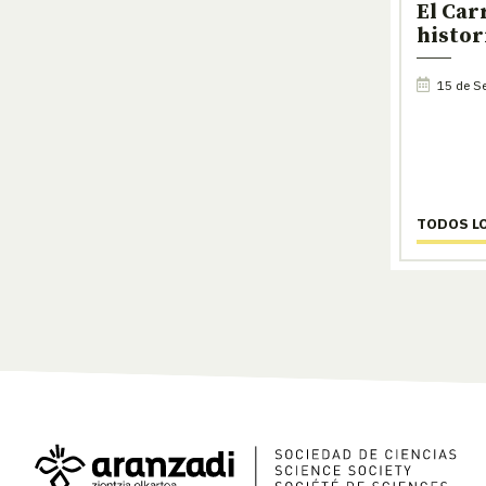
El Car
histori
15 de Se
TODOS L