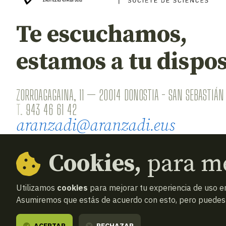
Te escuchamos,
estamos a tu dispos
ZORROAGAGAINA, 11 — 20014 DONOSTIA - SAN SEBASTIÁN 
T.
943 46 61 42
aranzadi@aranzadi.eus
Cookies,
para me
Utilizamos
cookies
para mejorar tu experiencia de uso en
Asumiremos que estás de acuerdo con esto, pero puedes o
© 2026
Aranzadi — Zientzia elkartea
Términos y