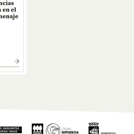
ncias
 en el
menaje