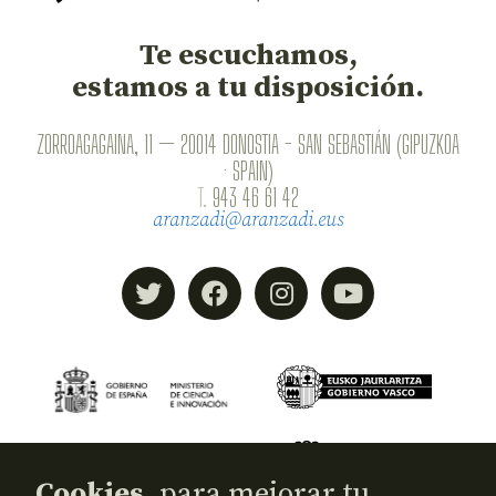
Te escuchamos,
estamos a tu disposición.
ZORROAGAGAINA, 11 — 20014 DONOSTIA - SAN SEBASTIÁN (GIPUZKOA
· SPAIN)
T.
943 46 61 42
aranzadi@aranzadi.eus
Cookies,
para mejorar tu