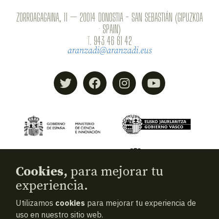
ZORROAGAGAINA, 11 — 20014 DONOSTIA - SAN SEBASTIÁN (GIPUZKOA
· SPAIN)
T.
943 46 61 42
aranzadi@aranzadi.eus
Cookies,
para mejorar tu
experiencia.
Utilizamos
cookies
para mejorar tu experiencia de
© 2026
Aranzadi — Zientzia elkartea
uso en nuestro sitio web.