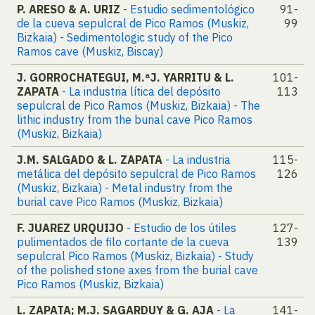
P. ARESO & A. URIZ
- Estudio sedimentológico
91-
de la cueva sepulcral de Pico Ramos (Muskiz,
99
Bizkaia) - Sedimentologic study of the Pico
Ramos cave (Muskiz, Biscay)
J. GORROCHATEGUI, M.ªJ. YARRITU & L.
101-
ZAPATA
- La industria lítica del depósito
113
sepulcral de Pico Ramos (Muskiz, Bizkaia) - The
lithic industry from the burial cave Pico Ramos
(Muskiz, Bizkaia)
J.M. SALGADO & L. ZAPATA
- La industria
115-
metálica del depósito sepulcral de Pico Ramos
126
(Muskiz, Bizkaia) - Metal industry from the
burial cave Pico Ramos (Muskiz, Bizkaia)
F. JUAREZ URQUIJO
- Estudio de los útiles
127-
pulimentados de filo cortante de la cueva
139
sepulcral Pico Ramos (Muskiz, Bizkaia) - Study
of the polished stone axes from the burial cave
Pico Ramos (Muskiz, Bizkaia)
L. ZAPATA; M.J. SAGARDUY & G. AJA
- La
141-