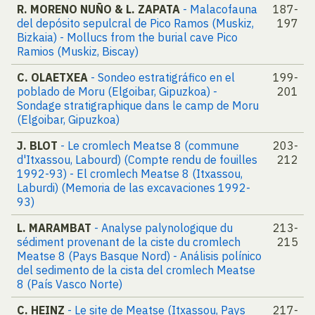
R. MORENO NUÑO & L. ZAPATA
- Malacofauna
187-
del depósito sepulcral de Pico Ramos (Muskiz,
197
Bizkaia) - Mollucs from the burial cave Pico
Ramios (Muskiz, Biscay)
C. OLAETXEA
- Sondeo estratigráfico en el
199-
poblado de Moru (Elgoibar, Gipuzkoa) -
201
Sondage stratigraphique dans le camp de Moru
(Elgoibar, Gipuzkoa)
J. BLOT
- Le cromlech Meatse 8 (commune
203-
d'Itxassou, Labourd) (Compte rendu de fouilles
212
1992-93) - El cromlech Meatse 8 (Itxassou,
Laburdi) (Memoria de las excavaciones 1992-
93)
L. MARAMBAT
- Analyse palynologique du
213-
sédiment provenant de la ciste du cromlech
215
Meatse 8 (Pays Basque Nord) - Análisis polínico
del sedimento de la cista del cromlech Meatse
8 (País Vasco Norte)
C. HEINZ
- Le site de Meatse (Itxassou, Pays
217-