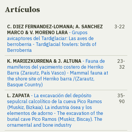
Artículos
C. DIEZ FERNANDEZ-LOMANA; A. SANCHEZ
3-22
MARCO & V. MORENO LARA
- Grupos
avicaptores del Tardiglaciar: Las aves de
berroberria - Tardiglacial fowlers: birds of
Berroberria
K. MARIEZKURRENA & J. ALTUNA
- Fauna de
23-
mamíferos del yacimiento costero de Herriko
32
Barra (Zarautz, País Vasco) - Mammal fauna at
the shore site of Herriko barra /(Zarautz,
Basque Country)
L. ZAPATA
- La excavación del depósito
35-
sepulcral calcolítico de la cueva Pico Ramos
90
(Muskiz, Bizkaia). La industria ósea y los
elementos de adorno - The excavation of the
burial cave Pico Ramos (Muskiz, Biscay). The
ornamental and bone industry