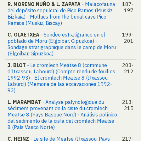
R. MORENO NUÑO & L. ZAPATA
- Malacofauna
187-
del depósito sepulcral de Pico Ramos (Muskiz,
197
Bizkaia) - Mollucs from the burial cave Pico
Ramios (Muskiz, Biscay)
C. OLAETXEA
- Sondeo estratigráfico en el
199-
poblado de Moru (Elgoibar, Gipuzkoa) -
201
Sondage stratigraphique dans le camp de Moru
(Elgoibar, Gipuzkoa)
J. BLOT
- Le cromlech Meatse 8 (commune
203-
d'Itxassou, Labourd) (Compte rendu de fouilles
212
1992-93) - El cromlech Meatse 8 (Itxassou,
Laburdi) (Memoria de las excavaciones 1992-
93)
L. MARAMBAT
- Analyse palynologique du
213-
sédiment provenant de la ciste du cromlech
215
Meatse 8 (Pays Basque Nord) - Análisis polínico
del sedimento de la cista del cromlech Meatse
8 (País Vasco Norte)
C. HEINZ
- Le site de Meatse (Itxassou, Pays
217-