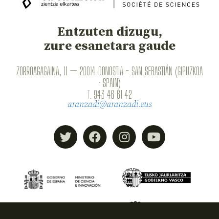
Entzuten dizugu,
zure esanetara gaude
ZORROAGAGAINA, 11 — 20014 DONOSTIA - SAN SEBASTIÁN (GIPUZKOA
· SPAIN)
T.
943 46 61 42
aranzadi@aranzadi.eus