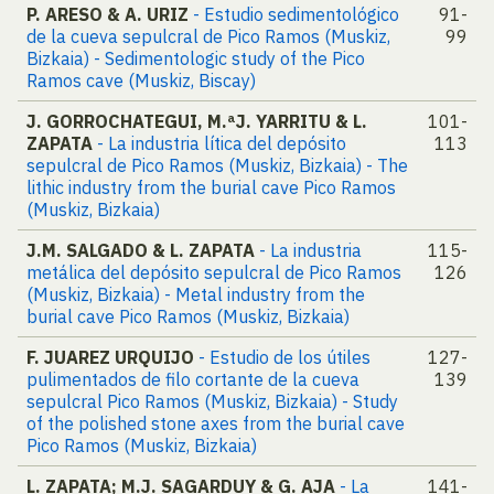
P. ARESO & A. URIZ
- Estudio sedimentológico
91-
de la cueva sepulcral de Pico Ramos (Muskiz,
99
Bizkaia) - Sedimentologic study of the Pico
Ramos cave (Muskiz, Biscay)
J. GORROCHATEGUI, M.ªJ. YARRITU & L.
101-
ZAPATA
- La industria lítica del depósito
113
sepulcral de Pico Ramos (Muskiz, Bizkaia) - The
lithic industry from the burial cave Pico Ramos
(Muskiz, Bizkaia)
J.M. SALGADO & L. ZAPATA
- La industria
115-
metálica del depósito sepulcral de Pico Ramos
126
(Muskiz, Bizkaia) - Metal industry from the
burial cave Pico Ramos (Muskiz, Bizkaia)
F. JUAREZ URQUIJO
- Estudio de los útiles
127-
pulimentados de filo cortante de la cueva
139
sepulcral Pico Ramos (Muskiz, Bizkaia) - Study
of the polished stone axes from the burial cave
Pico Ramos (Muskiz, Bizkaia)
L. ZAPATA; M.J. SAGARDUY & G. AJA
- La
141-