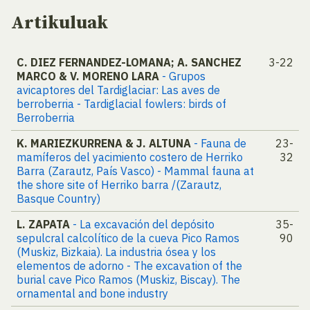
Artikuluak
C. DIEZ FERNANDEZ-LOMANA; A. SANCHEZ
3-22
MARCO & V. MORENO LARA
- Grupos
avicaptores del Tardiglaciar: Las aves de
berroberria - Tardiglacial fowlers: birds of
Berroberria
K. MARIEZKURRENA & J. ALTUNA
- Fauna de
23-
mamíferos del yacimiento costero de Herriko
32
Barra (Zarautz, País Vasco) - Mammal fauna at
the shore site of Herriko barra /(Zarautz,
Basque Country)
L. ZAPATA
- La excavación del depósito
35-
sepulcral calcolítico de la cueva Pico Ramos
90
(Muskiz, Bizkaia). La industria ósea y los
elementos de adorno - The excavation of the
burial cave Pico Ramos (Muskiz, Biscay). The
ornamental and bone industry