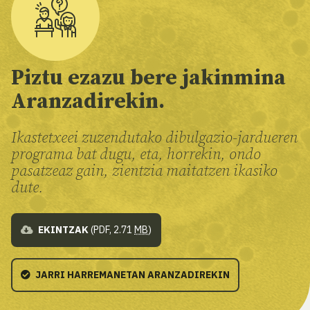
Piztu ezazu bere jakinmina
Aranzadirekin.
Ikastetxeei zuzendutako dibulgazio-jardueren
programa bat dugu, eta, horrekin, ondo
pasatzeaz gain, zientzia maitatzen ikasiko
dute.
EKINTZAK
(PDF, 2.71
MB
)
JARRI HARREMANETAN ARANZADIREKIN