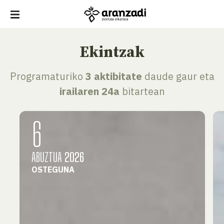
Ekintzak
Programaturiko
3 aktibitate
daude gaur eta
irailaren 24a
bitartean
6
ABUZTUA
2026
OSTEGUNA