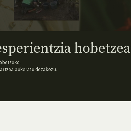
2025
sperientzia hobetzea
hobetzeko.
hartzea aukeratu dezakezu.