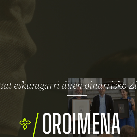
at eskuragarri diren oinarrizko Z
2026
OROIMENA
2026