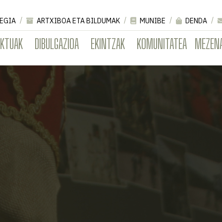
EGIA
ARTXIBOA ETA BILDUMAK
MUNIBE
DENDA
EKTUAK
DIBULGAZIOA
EKINTZAK
KOMUNITATEA
MEZEN