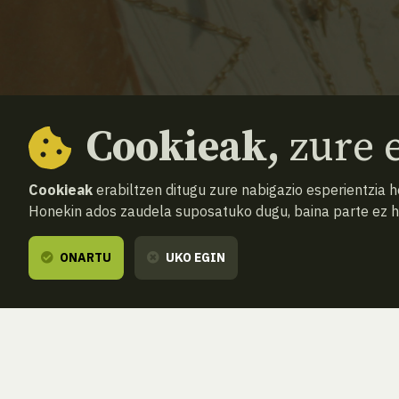
2026
Cookieak,
zure e
Cookieak
erabiltzen ditugu zure nabigazio esperientzia 
Honekin ados zaudela suposatuko dugu, baina parte ez 
ONARTU
UKO EGIN