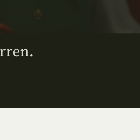
rren.