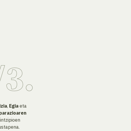
izia
,
Egia
eta
parazioaren
intzipioen
ustapena.