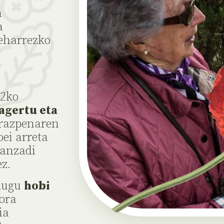
a
a
beharrezko
02ko
agertu eta
erazpenaren
oei arreta
ranzadi
ez.
 dugu
hobi
ora
ia