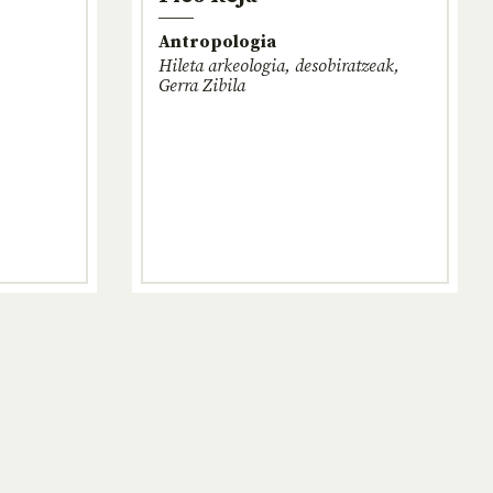
Antropologia
Hileta arkeologia, desobiratzeak,
Gerra Zibila