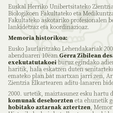
Euskal Herriko Unibertsitateko Zientzi
Biologikoen Fakultateko eta Medikuntz
Fakultateko askotariko profesionalen 
lankidetzaz eta koordinazioaz.
Memoria historikoa:
Eusko Jaurlaritzako Lehendakariak 20
abenduaren 10ean
Gerra Zibilean des
exekutatutakoei
buruz egindako adi
haritik, hala eskatzen duten senitartek
emateko plan bat martxan jarri zen, A
Zientzia Elkartearen aditu-lanaren bid
2000. urtetik, maiztasunez esku hartu
komunak desehorzten
eta ehunetik g
hobitako aztarnak aztertzen
, Memor