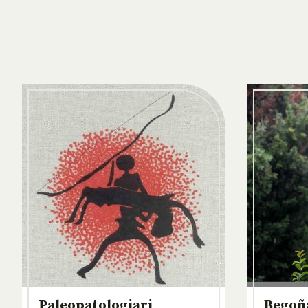
Paleopatologiari
Begoñ