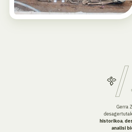
Gerra Z
desagertutak
historikoa
,
de
analisi b