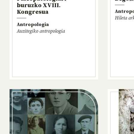
buruzko XVIII.
Kongresua
Antropo
Hileta ar
Antropologia
Auzitegiko antropologia