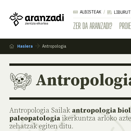
ALBISTEAK
LIBURUT
ZER DA ARANZADI?
PROI
Hasiera
Antropologia
Antropologi
Antropologia Sailak
antropologia biol
paleopatologia
ikerkuntza arloko azt
zehatzak egiten ditu.