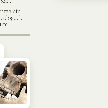
tzaz.
ntza eta
keologoek
ute.