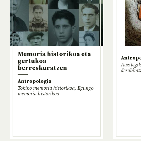
Memoria historikoa eta
Antropo
gertukoa
Auzitegik
berreskuratzen
desobirat
Antropologia
Tokiko memoria historikoa, Egungo
memoria historikoa