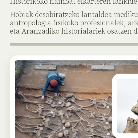
Historikoko hainbat elkarteren lankide
Hobiak desobiratzeko lantaldea mediku
antropologia fisikoko profesionalek, ar
eta Aranzadiko historialariek osatzen d