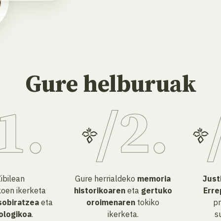
Gure helburuak
ibilean
Gure herrialdeko
memoria
Just
oen ikerketa
historikoaren
eta
gertuko
Erre
sobiratzea
eta
oroimenaren
tokiko
pr
iologikoa
.
ikerketa.
s