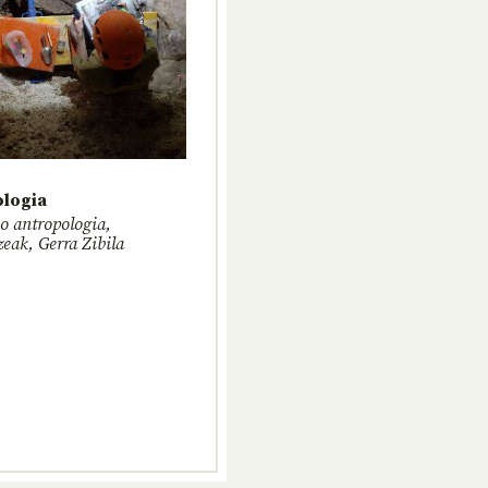
logia
o antropologia,
zeak, Gerra Zibila