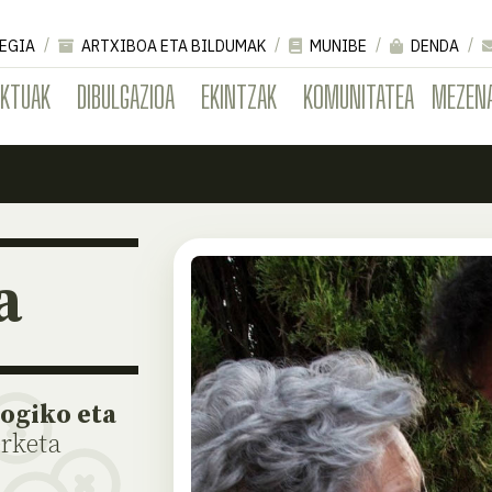
EGIA
ARTXIBOA ETA BILDUMAK
MUNIBE
DENDA
EKTUAK
DIBULGAZIOA
EKINTZAK
KOMUNITATEA
MEZEN
a
ogiko eta
erketa