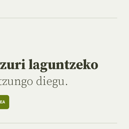
 zuri laguntzeko
ntzungo diegu.
EA