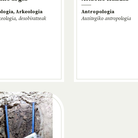
logia, Arkeologia
Antropologia
keologia, desobiratzeak
Auzitegiko antropologia