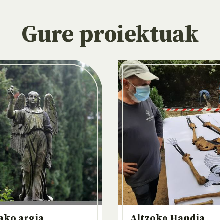
Gure proiektuak
ako argia
Altzoko Handia