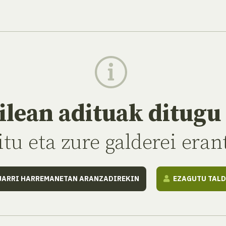
ilean adituak ditugu
itu eta zure galderei era
JARRI HARREMANETAN ARANZADIREKIN
EZAGUTU TALD