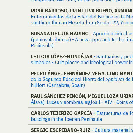
ROSA BARROSO, PRIMITIVA BUENO, ARMAND
Enterramientos de la Edad del Bronce en la Mese
southern Iberian Meseta from Sector 22, Yunco
SUSANA DE LUIS MARIÑO
- Aproximación al us
(península ibérica) - A new approach to the rit
Peninsula)
LETICIA LÓPEZ-MONDÉJAR
- Santuarios y pode
símbolos - Cult places and ideological power i
PEDRO ÁNGEL FERNÁNDEZ VEGA, LINO MANT
de la Segunda Edad del Hierro del
oppidum
de 
hillfort (Cantabria, Spain)
RAUL SÁNCHEZ RINCÓN, MIGUEL LOZA URIA
Álava). Luces y sombras, siglos I - XIV - Coins o
CARLOS TEJERIZO GARCÍA
- Estructuras de 
buildings in the Iberian Peninsula
SERGIO ESCRIBANO-RUIZ
- Cultura material 