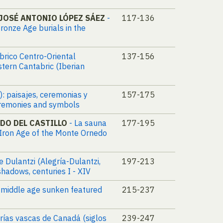
JOSÉ ANTONIO LÓPEZ SÁEZ
-
117-136
ronze Age burials in the
ábrico Centro-Oriental
137-156
stern Cantabric (Iberian
.): paisajes, ceremonias y
157-175
ceremonies and symbols
DO DEL CASTILLO
- La sauna
177-195
Iron Age of the Monte Ornedo
 Dulantzi (Alegría-Dulantzi,
197-213
shadows, centuries I - XIV
y middle age sunken featured
215-237
erías vascas de Canadá (siglos
239-247