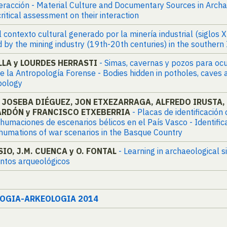
interacción - Material Culture and Documentary Sources in Arch
critical assessment on their interaction
l contexto cultural generado por la minería industrial (siglos 
d by the mining industry (19th-20th centuries) in the southern
LA y LOURDES HERRASTI
- Simas, cavernas y pozos para oc
la Antropología Forense - Bodies hidden in potholes, caves an
pology
 JOSEBA DIÉGUEZ, JON ETXEZARRAGA, ALFREDO IRUSTA, 
ARDÓN y FRANCISCO ETXEBERRIA
- Placas de identificació
maciones de escenarios bélicos en el País Vasco - Identificati
xhumations of war scenarios in the Basque Country
SIO, J.M. CUENCA y O. FONTAL
- Learning in archaeological s
entos arqueológicos
LOGIA-ARKEOLOGIA 2014