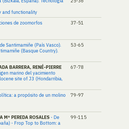
a (Bizkaia, España). Tecnología
25-36
 and functionality
aciones de zoomorfos
37-51
 de Santimamiñe (País Vasco).
53-65
antimamiñe (Basque Country).
ADA BARRERA, RENÉ-PIERRE
67-78
rigen marino del yacimiento
ocene site of J3 (Hondarribia,
olítica: a propósito de un molino
79-97
VA Mª PEREDA ROSALES
- De
99-115
paña) - Frop Top to Bottom: a