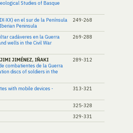
aeological Studies of Basque
XIX-XX) en el sur de la Península
249-268
 Iberian Peninsula
ultar cadáveres en la Guerra
269-288
d wells in the Civil War
JIMI JIMÉNEZ, IÑAKI
289-312
n de combatientes de la Guerra
on discs of soldiers in the
ites with mobile devices -
313-321
325-328
329-331