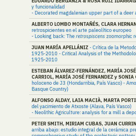
EDUARDO BERGANZA & ROSA RUIZ IDARRA
y funcionalidad
- Decorated magdalenian upper part of a deer an
ALBERTO LOMBO MONTAÑÉS, CLARA HERNAN
retrospicientes en el arte paleolítico europeo
- Looking back: The
retrospiscens
zoomorphic re
JUAN MARÍA APELLÁNIZ
- Crítica de la Meto
1925-2010 - Critical Analysis of the Methodolo
1925-2010
ESTEBAN ÁLVAREZ-FERNÁNDEZ, MARÍA JOSÉ
CARRIOL, MARÍA JOSÉ FERNANDEZ y SONIA
holoceno de J3 (Hondarribia, País Vasco) - Amon
Basque Country)
ALFONSO ALDAY, LAIA MACIÀ, MARTA PORTI
del yacimiento de Atxoste (Alava, País Vasco)
- Neolithic Agriculture: analysis for a mill a de
PETER SMITH, MIRIAM CUBAS, JUAN CURRIN
arriba abajo: estudio integral de la cerámica p
comprehensive study of the prehistoric pottery