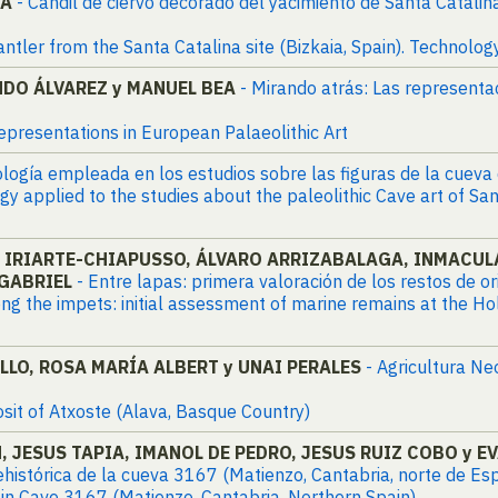
GA
- Candil de ciervo decorado del yacimiento de Santa Catalin
tler from the Santa Catalina site (Bizkaia, Spain). Technology
DO ÁLVAREZ y MANUEL BEA
- Mirando atrás: Las represent
presentations in European Palaeolithic Art
dología empleada en los estudios sobre las figuras de la cueva
gy applied to the studies about the paleolithic Cave art of S
 IRIARTE-CHIAPUSSO, ÁLVARO ARRIZABALAGA, INMACUL
 GABRIEL
- Entre lapas: primera valoración de los restos de o
g the impets: initial assessment of marine remains at the Hol
LLO, ROSA MARÍA ALBERT y UNAI PERALES
- Agricultura Ne
posit of Atxoste (Alava, Basque Country)
, JESUS TAPIA, IMANOL DE PEDRO, JESUS RUIZ COBO y E
rehistórica de la cueva 3167 (Matienzo, Cantabria, norte de Es
 in Cave 3167 (Matienzo, Cantabria, Northern Spain)