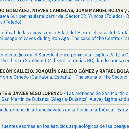
O GONZÁLEZ, NIEVES CANDELAS, JUAN MANUEL ROJAS y 
ta Sur peninsular a partir del Sector 22, Yuncos (Toledo) - B
s (Toledo)
o ritual de las cuevas en la Edad del Hierro: el caso del Cant
ual usage of caves during Iron Age: The case of the Central-Ea
r ideológico en el Sureste ibérico peninsular (siglos IV-III a.C
n the Iberian Southeast (4th-3rd centuries BC): landscapes, 
ECÓN CALLEJO, JOAQUÍN CALLEJO GÓMEZ y RAFAEL BOLA
Monte Ornedo (Cantabria, España) - The sauna of the Second 
RTE & JAVIER NISO LORENZO
- Las monedas de San Martín de
f San Martín de Dulantzi (Alegría-Dulantzi), Álava). Lights and 
fondo rehundido altomedievales en la Península Ibérica - Earl
y fuentes escritas en los estudios arqueológicos de las pesqu