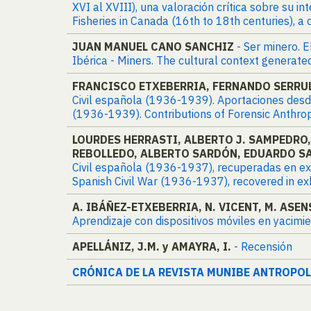
XVI al XVIII), una valoración crítica sobre su 
Fisheries in Canada (16th to 18th centuries), a 
JUAN MANUEL CANO SANCHIZ
- Ser minero. E
Ibérica - Miners. The cultural context generate
FRANCISCO ETXEBERRIA, FERNANDO SERRUL
Civil española (1936-1939). Aportaciones desde 
(1936-1939). Contributions of Forensic Anthro
LOURDES HERRASTI, ALBERTO J. SAMPEDRO,
REBOLLEDO, ALBERTO SARDÓN, EDUARDO S
Civil española (1936-1937), recuperadas en exhu
Spanish Civil War (1936-1937), recovered in e
A. IBÁÑEZ-ETXEBERRIA, N. VICENT, M. ASEN
Aprendizaje con dispositivos móviles en yacimi
APELLÁNIZ, J.M. y AMAYRA, I.
- Recensión
CRÓNICA DE LA REVISTA MUNIBE ANTROPO