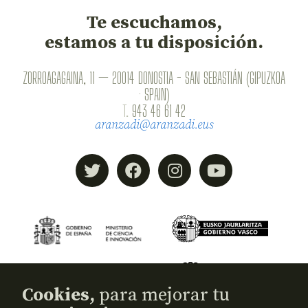
Te escuchamos,
estamos a tu disposición.
ZORROAGAGAINA, 11 — 20014 DONOSTIA - SAN SEBASTIÁN (GIPUZKOA
· SPAIN)
T.
943 46 61 42
aranzadi@aranzadi.eus
Cookies,
para mejorar tu