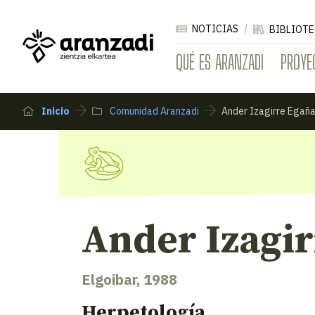
NOTICIAS
BIBLIOTE
QUÉ ES ARANZADI
PROYE
Inicio
Comunidad Aranzadi
Ander Izagirre Egañ
Ander Izagi
Elgoibar, 1988
Herpetología