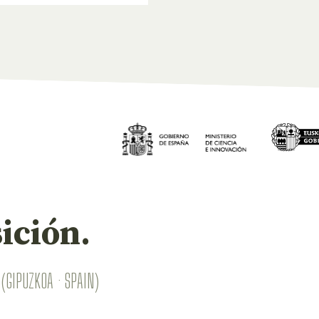
ición.
(GIPUZKOA · SPAIN)