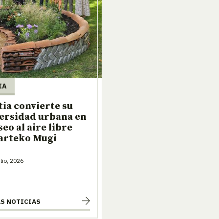
IA
ia convierte su
ersidad urbana en
eo al aire libre
arteko Mugi
lio, 2026
AS NOTICIAS