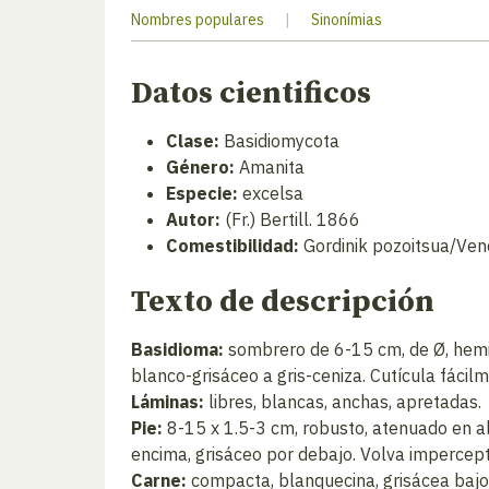
Nombres populares
|
Sinonímias
Datos cientificos
Clase:
Basidiomycota
Género:
Amanita
Especie:
excelsa
Autor:
(Fr.) Bertill. 1866
Comestibilidad:
Gordinik pozoitsua/Ven
Texto de descripción
Basidioma:
sombrero de 6-15 cm, de Ø, hemis
blanco-grisáceo a gris-ceniza. Cutícula fácil
Láminas:
libres, blancas, anchas, apretadas.
Pie:
8-15 x 1.5-3 cm, robusto, atenuado en alt
encima, grisáceo por debajo. Volva impercept
Carne:
compacta, blanquecina, grisácea bajo l