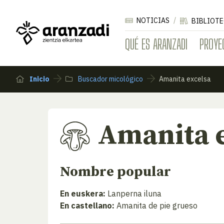
NOTICIAS
BIBLIOTE
QUÉ ES ARANZADI
PROYE
Inicio
Buscador micológico
Amanita excelsa
Amanita 
Nombre popular
En euskera:
Lanperna iluna
En castellano:
Amanita de pie grueso