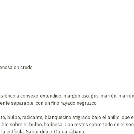
enosa en crudo
férico a convexo-extendido, margen liso, gris-marrón, marrón
mente separable, con un fino rayado negruzco.
o, bulbo, radicante, blanquecino atigrado bajo el anillo, que e
ible sobre el bulbo, harinosa. Con restos sobre todo en el so
a cutícula. Sabor dulce. Olor a rábano.