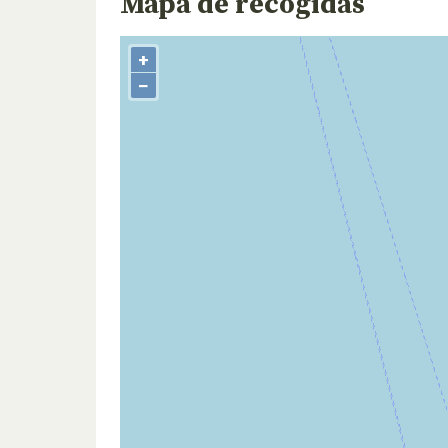
Mapa de recogidas
+
−