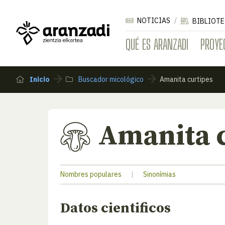
NOTICIAS
BIBLIOTE
QUÉ ES ARANZADI
PROYE
Inicio
Buscador micológico
Amanita curtipes
Amanita 
Nombres populares
|
Sinonímias
Datos cientificos