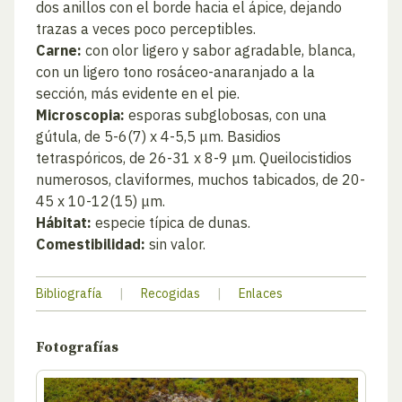
dos anillos con el borde hacia el ápice, dejando
trazas a veces poco perceptibles.
Carne:
con olor ligero y sabor agradable, blanca,
con un ligero tono rosáceo-anaranjado a la
sección, más evidente en el pie.
Microscopia:
esporas subglobosas, con una
gútula, de 5-6(7) x 4-5,5 μm. Basidios
tetraspóricos, de 26-31 x 8-9 μm. Queilocistidios
numerosos, claviformes, muchos tabicados, de 20-
45 x 10-12(15) μm.
Hábitat:
especie típica de dunas.
Comestibilidad:
sin valor.
Bibliografía
|
Recogidas
|
Enlaces
Fotografías