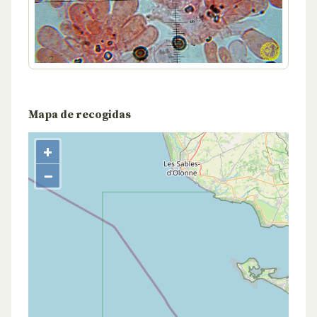
Mapa de recogidas
+
−