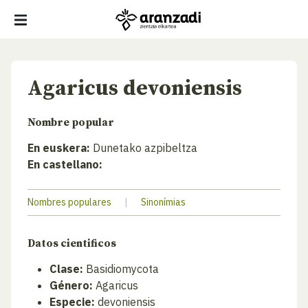
Agaricus devoniensis
Nombre popular
En euskera:
Dunetako azpibeltza
En castellano:
Nombres populares
|
Sinonímias
Datos cientificos
Clase:
Basidiomycota
Género:
Agaricus
Especie:
devoniensis