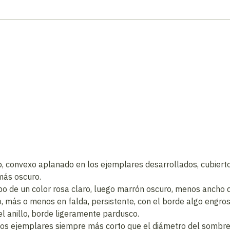
o, convexo aplanado en los ejemplares desarrollados, cubiert
más oscuro.
po de un color rosa claro, luego marrón oscuro, menos ancho q
o, más o menos en falda, persistente, con el borde algo engr
el anillo, borde ligeramente pardusco.
estos ejemplares siempre más corto que el diámetro del sombr