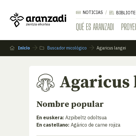
NOTICIAS
BIBLIOTE
QUÉ ES ARANZADI
PROYE
Inicio
Buscador micológico
Agaricus langei
Agaricus 
Nombre popular
En euskera:
Azpibeltz odoltsua
En castellano:
Agárico de carne rojiza