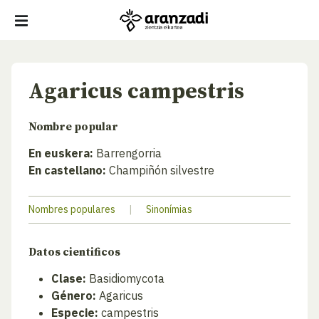
Agaricus campestris
Nombre popular
En euskera:
Barrengorria
En castellano:
Champiñón silvestre
Nombres populares
|
Sinonímias
Datos cientificos
Clase:
Basidiomycota
Género:
Agaricus
Especie:
campestris