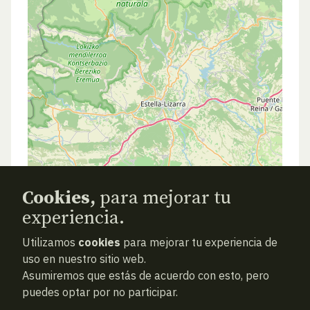
Cookies,
para mejorar tu
experiencia.
Utilizamos
cookies
para mejorar tu experiencia de
ANTERIOR
SIGUIENTE
ATRAS
uso en nuestro sitio web.
Asumiremos que estás de acuerdo con esto, pero
puedes optar por no participar.