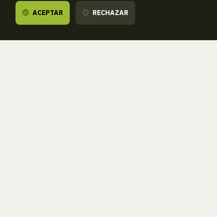
ACEPTAR
RECHAZAR
Te escuchamos,
estamos a tu disposición.
ZORROAGAGAINA, 11 — 20014 DONOSTIA - SAN SEBASTIÁN (GIPUZKOA
· SPAIN)
T.
943 46 61 42
aranzadi@aranzadi.eus