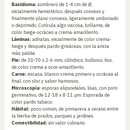
Basidioma:
sombrero de 1-4 cm de Ø,
inicialmente hemisférico, después convexo y
finalmente plano-convexo, ligeramente umbonado
o deprimido. Cutícula algo viscosa, brillante, de
color beige-ocráceo a crema-amarillento.
Láminas:
adnatas, inicialmente de color crema-
beige y después pardo-grisáceas, con la arista
más pálida.
Pie:
de 20-70 x 2-6 mm, cilíndrico, bulboso, liso,
de color crema a ocre-amarillento.
Carne:
escasa, blanco-crema primero y ocrácea al
final, con olor y sabor harinosos.
Microscopía:
esporas elipsoidales, lisas, con poro
germinativo, de 12-18 x 8-11 µm. Esporada de
color pardo tabaco.
Hábitat:
poco común, de primavera a verano entre
la hierba de prados, parques y jardines.
Comestibilidad:
sin valor culinario.