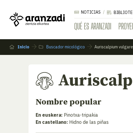
NOTICIAS
BIBLIOTE
QUÉ ES ARANZADI
PROYE
Inicio
Buscador micológico
Auriscalpium vulgare
Auriscal
Nombre popular
En euskera:
Pinotxa-tripakia
En castellano:
Hidno de las piñas