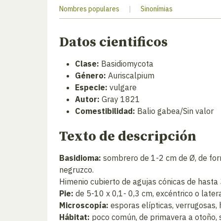
Nombres populares
|
Sinonímias
Datos cientificos
Clase:
Basidiomycota
Género:
Auriscalpium
Especie:
vulgare
Autor:
Gray 1821
Comestibilidad:
Balio gabea/Sin valor
Texto de descripción
Basidioma:
sombrero de 1-2 cm de Ø, de forma
negruzco.
Himenio cubierto de agujas cónicas de hasta 
Pie:
de 5-10 x 0,1- 0,3 cm, excéntrico o later
Microscopía:
esporas elípticas, verrugosas, h
Hábitat:
poco común, de primavera a otoño, 