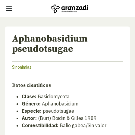
Aphanobasidium
pseudotsugae
Sinonímias
Datos cientificos
Clase:
Basidiomycota
Género:
Aphanobasidium
Especie:
pseudotsugae
Autor:
(Burt) Boidin & Gilles 1989
Comestibilidad:
Balio gabea/Sin valor