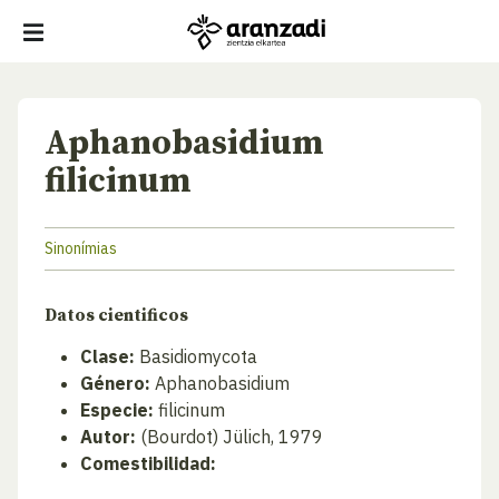
Aphanobasidium
filicinum
Sinonímias
Datos cientificos
Clase:
Basidiomycota
Género:
Aphanobasidium
Especie:
filicinum
Autor:
(Bourdot) Jülich, 1979
Comestibilidad: